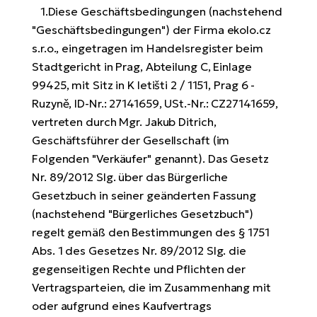
Li
Ta
Di
Bi
1.Diese Geschäftsbedingungen (nachstehend
Ha
Tr
un
"Geschäftsbedingungen") der Firma ekolo.cz
Se
Ap
e-
Tr
s.r.o., eingetragen im Handelsregister beim
Sä
E-
Stadtgericht in Prag, Abteilung C, Einlage
Ko
E-
Tu
Lu
Ro
99425, mit Sitz in K letišti 2 / 1151, Prag 6 -
Kl
El
Ma
Ruzyně, ID-Nr.: 27141659, USt.-Nr.: CZ27141659,
He
SU
Mo
E-
vertreten durch Mgr. Jakub Ditrich,
E-
Geschäftsführer der Gesellschaft (im
Gr
AV
4E
BI
Folgenden "Verkäufer" genannt). Das Gesetz
Er
E-
We
Nr. 89/2012 Slg. über das Bürgerliche
D
bi
Fa
Gesetzbuch in seiner geänderten Fassung
E-
(nachstehend "Bürgerliches Gesetzbuch")
Bu
Bi
Fi
E-
regelt gemäß den Bestimmungen des § 1751
E-
bi
Abs. 1 des Gesetzes Nr. 89/2012 Slg. die
Sc
LA
gegenseitigen Rechte und Pflichten der
Ca
TE
Vertragsparteien, die im Zusammenhang mit
E-
Zu
oder aufgrund eines Kaufvertrags