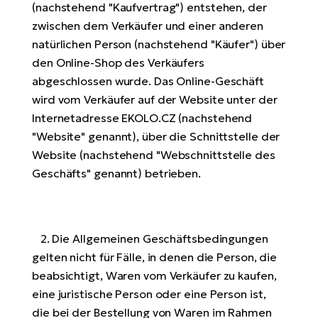
(nachstehend "Kaufvertrag") entstehen, der
E-
Po
zwischen dem Verkäufer und einer anderen
Bi
Pr
natürlichen Person (nachstehend "Käufer") über
Te
den Online-Shop des Verkäufers
R2
Ke
abgeschlossen wurde. Das Online-Geschäft
Bri
E-
wird vom Verkäufer auf der Website unter der
bi
Pe
Internetadresse EKOLO.CZ (nachstehend
"Website" genannt), über die Schnittstelle der
Co
Ha
Website (nachstehend "Webschnittstelle des
E-
Geschäfts" genannt) betrieben.
St
Te
T
E-
Fa
S
2. Die Allgemeinen Geschäftsbedingungen
Sa
E-
gelten nicht für Fälle, in denen die Person, die
beabsichtigt, Waren vom Verkäufer zu kaufen,
GP
Ri
eine juristische Person oder eine Person ist,
Or
E-
die bei der Bestellung von Waren im Rahmen