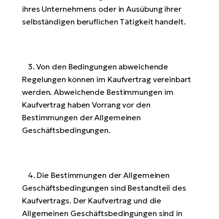
Bi
ihres Unternehmens oder in Ausübung ihrer
selbständigen beruflichen Tätigkeit handelt.
Sa
Cr
E-
Bi
3. Von den Bedingungen abweichende
Regelungen können im Kaufvertrag vereinbart
Ra
E-
werden. Abweichende Bestimmungen im
Kaufvertrag haben Vorrang vor den
A
Bestimmungen der Allgemeinen
E-
Geschäftsbedingungen.
BH
Bi
E-
4. Die Bestimmungen der Allgemeinen
Bi
Geschäftsbedingungen sind Bestandteil des
Kaufvertrags. Der Kaufvertrag und die
Mo
Allgemeinen Geschäftsbedingungen sind in
E-