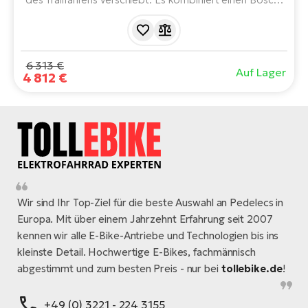
Motor der 5. Generation, einen 800-Wh-Akku und eine
150-mm-Federung vorne und hinten. Dank des
fortschrittlichen Rahmendesigns bewältigt es lange
Fahrten und technische Abfahrten mit maximalem
6 313 €
Auf Lager
Vertrauen.
4 812 €
Wir sind Ihr Top-Ziel für die beste Auswahl an Pedelecs in
Europa. Mit über einem Jahrzehnt Erfahrung seit 2007
kennen wir alle E-Bike-Antriebe und Technologien bis ins
kleinste Detail. Hochwertige E-Bikes, fachmännisch
abgestimmt und zum besten Preis - nur bei
tollebike.de
!
+49 (0) 3221 - 224 3155