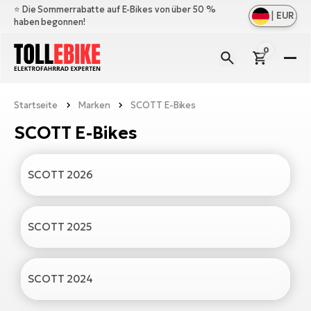
⭐️ Die Sommerrabatte auf E-Bikes von über 50 %
|
EUR
haben begonnen!
0
E-
Bi
Startseite
Marken
SCOTT E-Bikes
All
M
an
SCOTT E-Bikes
All
Zu
Ful
an
E-
All
Er
SCOTT 2026
Cr
M
an
E-
All
Sa
Mo
Be
an
SCOTT 2025
A
E-
Sc
E-
Ba
Üb
Ci
SCOTT 2024
un
Ge
Le
E-
La
Fo
Bi