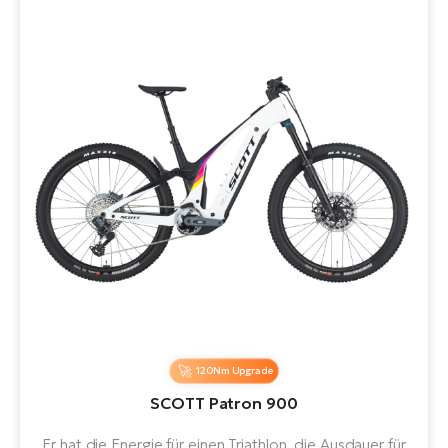
W
E-
120Nm Upgrade
SCOTT Patron 900
Er hat die Energie für einen Triathlon, die Ausdauer für