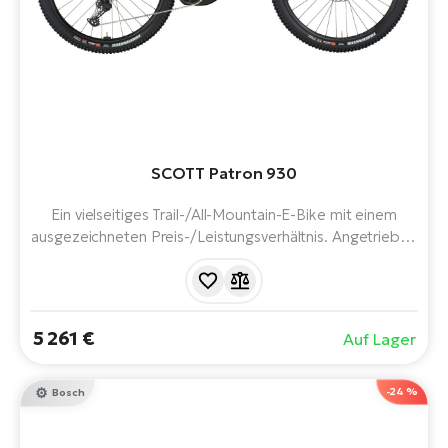
SCOTT Patron 930
Ein vielseitiges Trail-/All-Mountain-E-Bike mit einem
ausgezeichneten Preis-/Leistungsverhältnis. Angetrieben
durch das neueste Bosch-System, 800 Wh Akku und 12-
Gang-Schaltung. Durchdachte Konstruktion und Design.
150 mm Federweg vorne und hinten. Steigt jede
Steigung hinauf.
5 261 €
Auf Lager
-24 %
Bosch