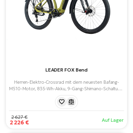
LEADER FOX Bend
Herren-Elektro-Crossrad mit dem neuesten Bafang-
M510-Motor, 835-Wh-Akku, 9-Gang-Shimano-Schaltung,
Federgabel, Schutzblechen und Gepäckträger.
Bequeme 28"-Laufräder. Reichweite bis zu 140 km.
Elegantes und funktionelles Design.
2 627 €
Auf Lager
2 226 €