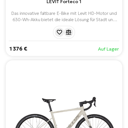
LEVIT Forteco 1
Das innovative faltbare E-Bike mit Levit HD-Motor und
630-Wh-Akku bietet die ideale Lösung für Stadt und
Reise. Das kompakte Design, die 20″-Räder, die
Federgabel und die praktische Ausstattung mit einem
MIK-Gepäckträger sorgen für eine komfortable, faltbare
und vielseitige Fahrt im Alltag.
1 376 €
Auf Lager