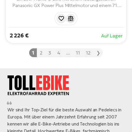
Panasonic GX Power Plus Mittelmotor und einem 715
Wh Akku mit einer Reichweite von bis zu 170 km.
2 226 €
Auf Lager
1
2
3
4
...
11
12
❯
Wir sind Ihr Top-Ziel für die beste Auswahl an Pedelecs in
Europa. Mit über einem Jahrzehnt Erfahrung seit 2007
kennen wir alle E-Bike-Antriebe und Technologien bis ins
kleinste Detail. Hochwertige E-Bikes, fachmännisch