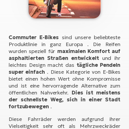
Li
Ta
Di
Bi
Ha
Tr
un
Se
Ap
e-
Tr
Sä
E-
Ko
E-
Tu
Lu
Ro
Kl
El
Commuter E-Bikes
sind unsere beliebteste
Ma
Produktlinie in ganz Europa . Die Reifen
He
SU
Mo
E-
wurden speziell für
maximalen Komfort auf
E-
asphaltierten Straßen entwickelt
und ihr
Gr
AV
4E
BI
leichtes Design macht das
tägliche Pendeln
Er
E-
We
super einfach
. Diese Kategorie von E-Bikes
D
bi
Fa
bietet einen hohen Wert ohne Kompromisse
E-
und ist eine hervorragende Alternative zum
Bu
Bi
Fi
öffentlichen Nahverkehr.
Dies ist meistens
E-
der schnellste Weg, sich in einer Stadt
E-
bi
Sc
fortzubewegen
.
LA
Ca
TE
Diese Fahrräder werden aufgrund ihrer
E-
Zu
Vielseitigkeit sehr oft als Mehrzweckräder