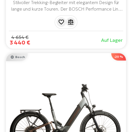
Stilvoller Trekking-Begleiter mit elegantem Design für
lange und kurze Touren. Der BOSCH Performance Line
CX Smart System-Motor der 5. Generation, der 800-
Wh-Akku, die Federgabel, die 28-Zoll-Laufräder und die
11-Gang-Shimano CUES-Schaltung bringen Sie sicher und
entspannt an Ihr Ziel.
4 654 €
Auf Lager
3 440 €
-20 %
Bosch