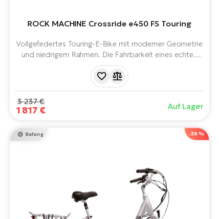
ROCK MACHINE Crossride e450 FS Touring
Vollgefedertes Touring-E-Bike mit moderner Geometrie
und niedrigem Rahmen. Die Fahrbarkeit eines echten
Geländerads mit dem Komfort eines Stadtkreuzers.
Ausgestattet mit Sport Drive Motor, 504 Wh Akku,
Beleuchtung, Schutzblechen, Ständer und integriertem
Schloss.
3 237 €
Auf Lager
1 817 €
-38 %
Bafang