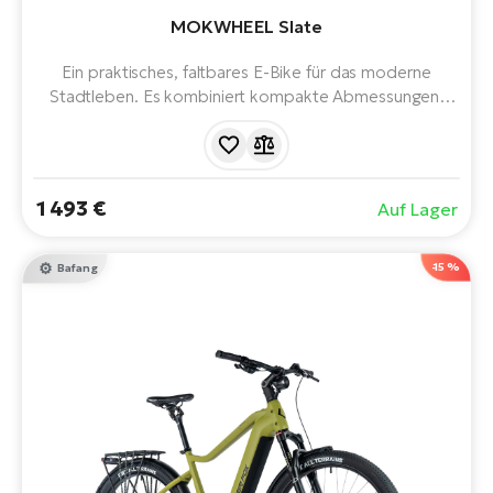
MOKWHEEL Slate
Ein praktisches, faltbares E-Bike für das moderne
Stadtleben. Es kombiniert kompakte Abmessungen,
solide Leistung und Komfort und ist damit die ideale
Wahl für den täglichen Arbeitsweg, Reisen und
Freizeitfahrten.
1 493 €
Auf Lager
-15 %
Bafang