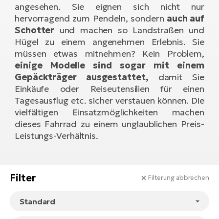
angesehen. Sie eignen sich nicht nur
E-
Po
hervorragend zum Pendeln, sondern
auch auf
Bi
Pr
Schotter
und machen so Landstraßen und
Te
Hügel zu einem angenehmen Erlebnis. Sie
R2
Ke
müssen etwas mitnehmen? Kein Problem,
Bri
E-
einige Modelle sind sogar mit einem
bi
Gepäckträger ausgestattet,
damit Sie
Pe
Einkäufe oder Reiseutensilien für einen
Co
Ha
Tagesausflug etc. sicher verstauen können. Die
E-
vielfältigen Einsatzmöglichkeiten machen
St
dieses Fahrrad zu einem unglaublichen Preis-
Te
Leistungs-Verhältnis.
T
E-
Fa
S
Sa
E-
Filter
Filterung abbrechen
GP
Ri
Or
E-