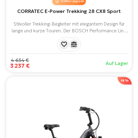
120Nm Upgrade
CORRATEC E-Power Trekking 28 CX8 Sport
Stilvoller Trekking-Begleiter mit elegantem Design für
lange und kurze Touren. Der BOSCH Performance Line
CX Smart System-Motor der 5. Generation, der 800-
Wh-Akku, die Federgabel, die 28-Zoll-Laufräder und die
11-Gang-Shimano CUES-Schaltung bringen Sie sicher und
entspannt an Ihr Ziel.
4 654 €
Auf Lager
3 237 €
-18 %