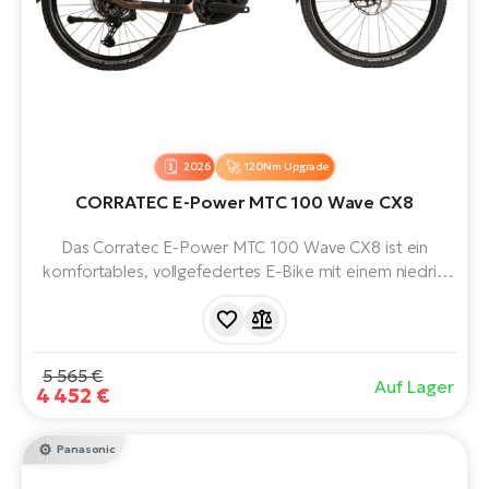
2026
120Nm Upgrade
CORRATEC E-Power MTC 100 Wave CX8
Das Corratec E-Power MTC 100 Wave CX8 ist ein
komfortables, vollgefedertes E-Bike mit einem niedrig
startenden Bosch Performance Line CX Motor und
einem 800 Wh Akku.
5 565 €
Auf Lager
4 452 €
Panasonic