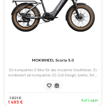
MOKWHEEL Scoria 3.0
Ein kompaktes E-Bike für das moderne Stadtleben. Es
kombiniert ein kompaktes 20-Zoll-Design, breite, fette
Reifen und eine geringe Anspannung. Der 940-Wh-Akku
wird Sie sicher überraschen und bietet eine Reichweite
von bis zu 150 km. Der robuste Gepäckträger mit
Holzplattform sorgt für einen originellen Look.
1 821 €
Auf Lager
1 493 €