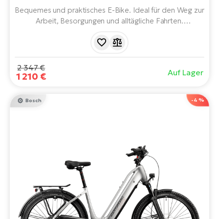
Bequemes und praktisches E-Bike. Ideal für den Weg zur
Arbeit, Besorgungen und alltägliche Fahrten.
Ausgestattet mit einem leistungsstarken Bafang-
Heckmotor, einem 360-Wh-Akku, einer 8-Gang
microSHIFT Acolyte Schaltung, einem leichten
Aluminiumrahmen und hydraulischen Tektro HD-275
2 347 €
Auf Lager
Scheibenbremsen.
1 210 €
-4 %
Bosch