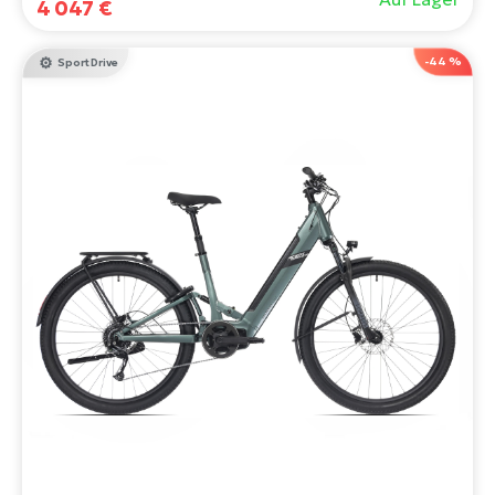
4 047 €
-44 %
Sport Drive