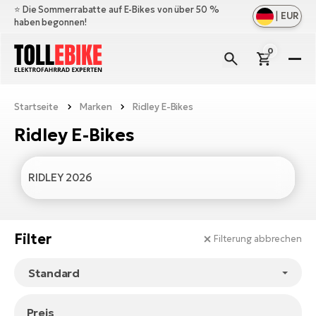
⭐️ Die Sommerrabatte auf E-Bikes von über 50 %
|
EUR
haben begonnen!
0
E-
Bi
Startseite
Marken
Ridley E-Bikes
All
M
an
Ridley E-Bikes
All
Zu
Ful
an
E-
All
Er
RIDLEY 2026
Cr
M
an
E-
All
Sa
Mo
Be
an
Filter
A
Filterung abbrechen
E-
Sc
E-
Ba
Üb
Ci
un
Ge
Le
E-
La
Fo
Bi
Preis