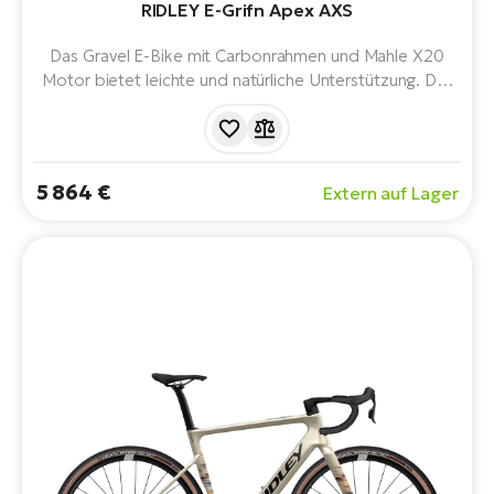
RIDLEY E-Grifn Apex AXS
Das Gravel E-Bike mit Carbonrahmen und Mahle X20
Motor bietet leichte und natürliche Unterstützung. Der
350-Wh-Akku, das SRAM-Kit und die All-Road-
Geometrie sorgen für eine schnelle Fahrt auf der Straße
und Vertrauen im Gelände. Die ideale Wahl für Sport-
und Abenteuerfahrten.
5 864 €
Extern auf Lager