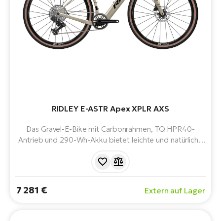
RIDLEY E-ASTR Apex XPLR AXS
Das Gravel-E-Bike mit Carbonrahmen, TQ HPR40-
Antrieb und 290-Wh-Akku bietet leichte und natürliche
Unterstützung. Die kabellose SRAM Apex XPLR AXS-
Schaltung und die Option auf bis zu 52 mm große Reifen
sorgen für maximale Leistung und Komfort auf der
Straße und im Gelände.
7 281 €
Extern auf Lager