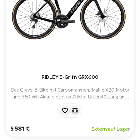
W
E-
RIDLEY E-Grifn GRX600
Das Gravel E-Bike mit Carbonrahmen, Mahle X20 Motor
und 350 Wh Akku bietet natürliche Unterstützung und
geringes Gewicht. Die Shimano GRX600 Gruppe, die
Reifenfreiheit von bis zu 42 mm und die Allroad-
Geometrie machen es zum idealen E-Bike für Straßen-
und Schotterabenteuer.
5 581 €
Extern auf Lager