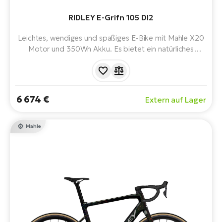
Bi
RIDLEY E-Grifn 105 DI2
Sa
Cr
Leichtes, wendiges und spaßiges E-Bike mit Mahle X20
E-
Motor und 350Wh Akku. Es bietet ein natürliches
Bi
Fahrgefühl und intelligente Funktionen. Es ist keine
Maschine für extreme Anstiege oder ultralange Strecken,
Ra
ohne dabei Geld zu sparen, aber es leistet gute Arbeit,
um Ihre Möglichkeiten zu erweitern.
E-
6 674 €
Extern auf Lager
A
E-
Mahle
BH
Bi
E-
Bi
Mo
E-