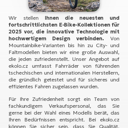
Li
Ta
Di
Bi
Ha
Tr
un
Se
Ap
e-
Tr
Wir stellen
Ihnen die neuesten und
Sä
E-
fortschrittlichsten E-Bike-Kollektionen für
Ko
E-
Tu
2025 vor, die innovative Technologie mit
Lu
Ro
Kl
El
hochwertigem Design verbinden.
Von
Ma
Mountainbike-Varianten bis hin zu City- und
He
SU
Mo
E-
Faltmodellen bieten wir eine große Auswahl,
E-
Gr
die jeden zufriedenstellt. Unser Angebot auf
AV
4E
BI
ekolo.cz umfasst Fahrräder von führenden
Er
E-
We
tschechischen und internationalen Herstellern,
D
bi
Fa
die gründlich getestet und für sicheres und
E-
effizientes Fahren zugelassen wurden.
Bu
Bi
Fi
E-
Für Ihre Zufriedenheit sorgt ein Team von
E-
bi
Sc
fachkundigem Verkaufspersonal, das Sie
LA
gerne bei der Wahl eines Modells berät, das
Ca
TE
Ihren Bedürfnissen entspricht. Bei ekolo.cz
E-
Zu
können Sie sicher sein, dass Sie Qualität,