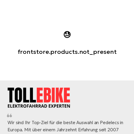
700 - 799 Wh
60 Nm
ZF
Scott
W
800 - 899 Wh
55 Nm
Fazua
Ridley
E-
900 - 999 Wh
50 Nm
GIANT
Raymon
45 Nm
😓
Santa Cruz
32 Nm
frontstore.products.not_present
120 Nm
Wir sind Ihr Top-Ziel für die beste Auswahl an Pedelecs in
Europa. Mit über einem Jahrzehnt Erfahrung seit 2007