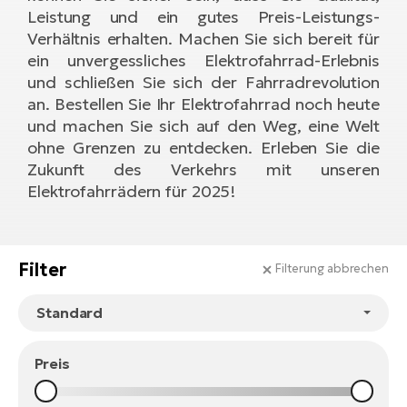
E-
Leistung und ein gutes Preis-Leistungs-
Po
Bi
Verhältnis erhalten. Machen Sie sich bereit für
Pr
Te
ein unvergessliches Elektrofahrrad-Erlebnis
und schließen Sie sich der Fahrradrevolution
R2
Ke
an. Bestellen Sie Ihr Elektrofahrrad noch heute
Bri
E-
und machen Sie sich auf den Weg, eine Welt
bi
Pe
ohne Grenzen zu entdecken. Erleben Sie die
Zukunft des Verkehrs mit unseren
Co
Ha
Elektrofahrrädern für 2025!
E-
St
Te
T
E-
Filter
Filterung abbrechen
Fa
S
Sa
E-
Preis
GP
Ri
Or
E-