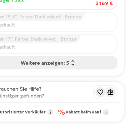
Lager 1 Stck
3 169 €
210
 15,5", Farbe: Dark velvet - Bronze
ohlene Größe
*
:
17 - 18" (M)
erkauft
Werte sind nur Richtwerte.
 17", Farbe: Dark velvet - Bronze
erkauft
Weitere anzeigen: 5
rauchen Sie Hilfe?
ünstiger gefunden?
%
utorisierter Verkäufer
i
Rabatt beim Kauf
i