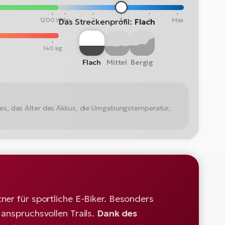
1200 Wh
Min
2
3
4
Max
Das Streckenprofil:
Flach
140 kg
Flach
Mittel
Bergig
kes, das Alter des Akkus, die Umgebungstemperatur,
tner für sportliche E-Biker. Besonders
 anspruchsvollen Trails.
Dank des