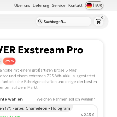
Über uns
Lieferung
Service
Kontakt
|
EUR
0
VER Exstream Pro
e
-25 %
inbike mit einem großartigen Brose S Mag
motor und einem extremen 725-Wh-Akku ausgestattet.
t fantastische Fahreigenschaften und einige der besten
nten auf dem Markt.
ante wählen
Welchen Rahmen soll ich wählen?
n 17", Farbe: Chameleon - Hologram
rgröße des Fahrers:
165
cm
4 243 €