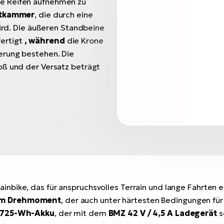
te Reifen aufnehmen zu
ftkammer
, die durch eine
rd. Die äußeren Standbeine
ertigt
, während
die Krone
erung bestehen. Die
oß und der Versatz beträgt
ainbike, das für anspruchsvolles Terrain und lange Fahrten 
0Nm Drehmoment
, der auch unter härtesten Bedingungen für
n 725-Wh-Akku
, der mit dem
BMZ 42 V / 4,5 A Ladegerät
s