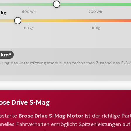
600 Wh
900 Wh
 kg
80 kg
110 kg
6 km*
stellung des Unterstützungsmodus, den technischen Zustand des E-Bi
ose Drive S-Mag
gsstarke
Brose Drive S-Mag Motor
ist der richtige Par
nelles Fahrverhalten ermöglicht Spitzenleistungen auf