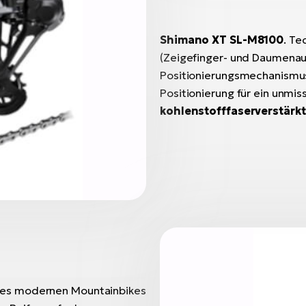
Shimano XT SL-M8100
. Te
(Zeigefinger- und Daumenaus
Positionierungsmechanismus
Positionierung für ein unmis
kohlenstofffaserverstärk
des modernen Mountainbikes