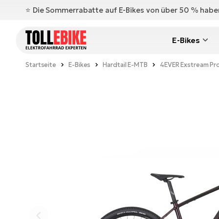
⭐️ Die Sommerrabatte auf E-Bikes von über 50 % hab
E-Bikes
Startseite
E-Bikes
Hardtail E-MTB
4EVER Exstream Pr