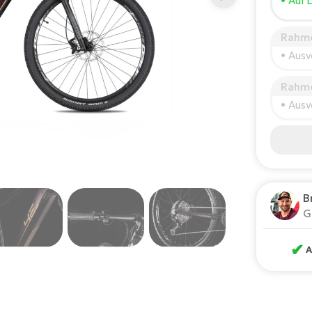
• Auf 
150
Rahmen
Empf
• Ausv
*Diese 
Rahmen
• Ausv
B
G
✔
A