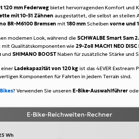
it 120 mm Federweg
bietet hervorragenden Komfort und Ko
tte mit 10-51 Zähnen
ausgestattet, die selbst an steilen 
ano BR-M6100 Bremsen
mit
180 mm
Scheiben
vorne und 
nen modernen Look, während die
SCHWALBE Smart Sam 2
st mit Qualitätskomponenten wie
29-Zoll MACH1 NEO DISC 
u
und
SHIMANO BOOST
Naben für zusätzliche Stärke und St
 einer
Ladekapazität von 120 kg
ist das 4EVER Exstream Pr
ertigen Komponenten für Fahrten in jedem Terrain sind.
-Bikes
? Verwenden Sie unseren
E-Bike-Auswahlführer
ode
E-Bike-Reichweiten-Rechner
25 Wh