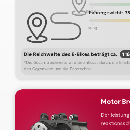
300 Wh
Fahrergewicht:
75
50 kg
Die Reichweite des E-Bikes beträgt ca.
11
*Die Gesamtreichweite wird beeinflusst durch: die Ein
den Gegenwind und die Fahrtechnik
Motor Br
Der leistun
reaktionssch