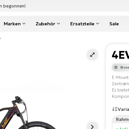
en begonnen!
Marken
Zubehör
Ersatzteile
Sale
o
4E
Bros
E-Mounta
Zentral
Es biete
Kompone
Vari
Rahme
Körpe