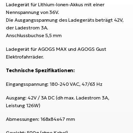
Bi
Ladegerät für Lithium-Ionen-Akkus mit einer
Nennspannung von 36V.
Sa
Die Ausgangsspannung des Ladegeräts beträgt 42V,
Cr
der Ladestrom 3A.
E-
Anschlussbuchse 5,5 mm
Bi
Ra
Ladegerät für AGOGS MAX und AGOGS Gust
E-
Elektrofahrräder.
A
Technische Spezifikationen:
E-
Eingangsspannung: 180-240 VAC, 47/63 Hz
BH
Bi
Ausgang: 42V / 3A DC (dh max. Ladestrom 3A,
E-
Leistung 126W)
Bi
Abmessungen: 168x84x47 mm
Mo
E-
Gewicht: 500g (ohne Kabel)