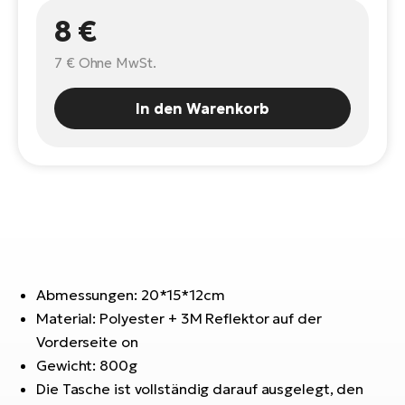
E-
Po
8 €
Bi
Pr
Te
7 €
Ohne MwSt.
R2
Ke
Bri
In den Warenkorb
E-
bi
Pe
Co
Ha
E-
St
Te
T
E-
Fa
Abmessungen: 20*15*12cm
S
Material: Polyester + 3M Reflektor auf der
Sa
E-
Vorderseite on
GP
Ri
Gewicht: 800g
Or
E-
Die Tasche ist vollständig darauf ausgelegt, den