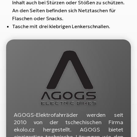
Bi
Inhalt auch bei Stürzen oder Stößen zu schützen.
An den Seiten befinden sich Netztaschen für
Sa
Flaschen oder Snacks.
Cr
Tasche mit drei klebrigen Lenkerschnallen.
E-
Bi
Ra
E-
A
E-
BH
Bi
E-
Bi
AGOGS-Elektrofahrräder werden seit
2010 von der tschechischen Firma
Mo
ekolo.cz hergestellt. AGOGS bietet
E-
einzigartige technische Lösungen wie den