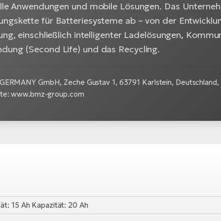
ielle Anwendungen und mobile Lösungen. Das Unterne
ngskette für Batteriesysteme ab – von der Entwicklun
ung, einschließlich intelligenter Ladelösungen, Kommu
dung (Second Life) und das Recycling.
GERMANY GmbH, Zeche Gustav 1, 63791 Karlstein, Deutschland, E
ite: www.bmz-group.com
ät: 15 Ah Kapazität: 20 Ah