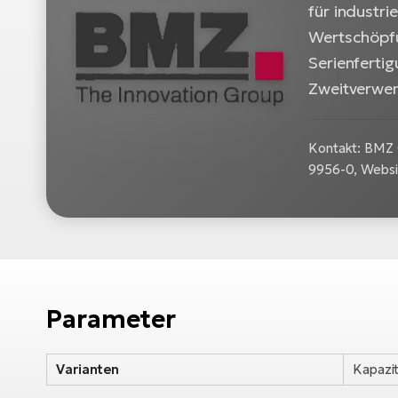
für industr
Wertschöpfu
Serienfertig
Zweitverwen
Kontakt: BMZ 
9956-0, Webs
Parameter
Varianten
Kapazit