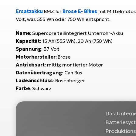
Ersatzakku
BMZ für
Brose E- Bikes
mit Mittelmotor
Volt, was 555 Wh oder 750 Wh entspricht.
Name
: Supercore teilintegriert Unterrohr-Akku
Kapazität
: 15 Ah (555 Wh), 20 Ah (750 Wh)
Spannung
: 37 Volt
Motorhersteller
: Brose
Antriebsart
: mittig montierter Motor
Datenübertragung
: Can Bus
Ladeanschluss
: Rosenberger
Farbe
: Schwarz
Das Unterne
Batteriesyst
Produktionsk