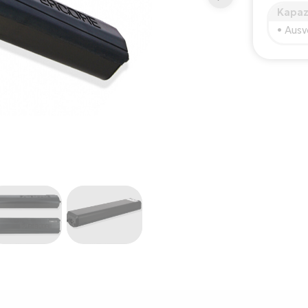
Kapaz
• Ausv