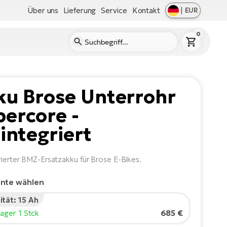
Über uns
Lieferung
Service
Kontakt
|
EUR
0
ku Brose Unterrohr
ercore -
lintegriert
grierter BMZ-Ersatzakku für Brose E-Bikes.
ante wählen
ität: 15 Ah
685 €
Lager 1 Stck