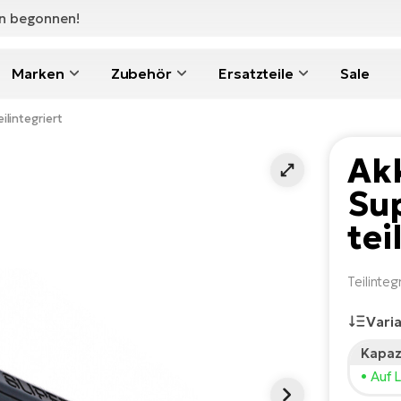
en begonnen!
Marken
Zubehör
Ersatzteile
Sale
ilintegriert
Ak
Sup
tei
Teilinte
Vari
Kapaz
• Auf 