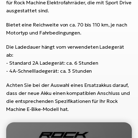
Bi
für Rock Machine Elektrofahrräder, die mit Sport Drive
ausgestattet sind.
Sa
Cr
Bietet eine Reichweite von ca. 70 bis 110 km, je nach
E-
Motortyp und Fahrbedingungen.
Bi
Die Ladedauer hängt vom verwendeten Ladegerät
Ra
ab:
E-
- Standard 2A Ladegerät: ca. 6 Stunden
- 4A-Schnellladegerät: ca. 3 Stunden
A
E-
Achten Sie bei der Auswahl eines Ersatzakkus darauf,
BH
dass der neue Akku einen kompatiblen Anschluss und
Bi
die entsprechenden Spezifikationen für Ihr Rock
E-
Machine E-Bike-Modell hat.
Bi
Mo
E-