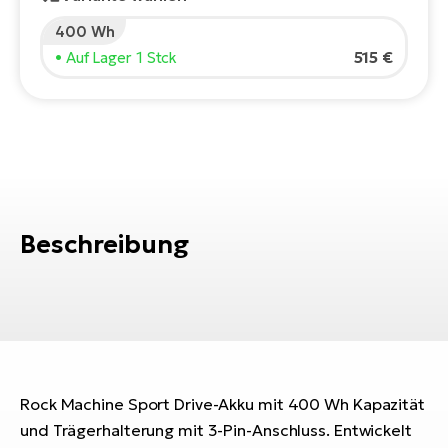
E-
Po
400 Wh
Bi
Pr
515 €
• Auf Lager 1 Stck
Te
R2
Ke
Bri
E-
bi
Pe
Co
Ha
E-
Beschreibung
St
Te
T
E-
Fa
S
Sa
E-
GP
Ri
Rock Machine Sport Drive-Akku mit 400 Wh Kapazität
Or
E-
und Trägerhalterung mit 3-Pin-Anschluss. Entwickelt