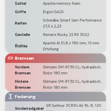
Sattel
Apache memory foam
Griffe
Ergon GA20
Schwalbe Smart Sam Performance
Reifen
27,5 x 2,25
Gestelle
Remerx Rocky 22 RX 3022
Apache Al 31,8 x 780 mm, 15 mm
Řídítka
Erhöhung
Bremsen
Vordere
Shimano SM-RT30 CL, hydraulisch,
Bremsen
Rotor 180 mm
Hintere
Shimano SM-RT30 CL, hydraulisch,
Bremsen
Rotor 180 mm
Federung
SR Suntour XCR34 Air RL-R, 120
Vorderradgabel