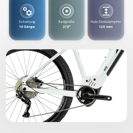
W
E-
Schaltung
Radgröße
Hub-Stoßdämpfer
10 Gänge
27,5"
120 mm