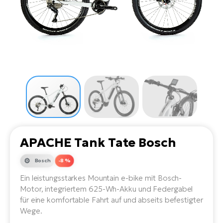
Li
Ta
Di
Bi
Ha
Tr
un
Se
Ap
e-
Tr
Sä
E-
Ko
E-
Tu
Lu
Ro
Kl
El
Ma
He
SU
Mo
E-
E-
Gr
AV
4E
BI
Er
E-
We
D
bi
Fa
E-
APACHE Tank Tate Bosch
Bu
Bi
Fi
Bosch
-8 %
E-
E-
bi
Ein leistungsstarkes Mountain e-bike mit Bosch-
Sc
LA
Motor, integriertem 625-Wh-Akku und Federgabel
Ca
für eine komfortable Fahrt auf und abseits befestigter
TE
E-
Wege.
Zu