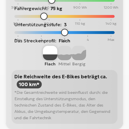
300 Wh
600 Wh
900 Wh
1200 Wh
Fahrergewicht:
75 kg
50 kg
80 kg
110 kg
140 kg
Unterstützungsstufe:
3
Min
2
3
4
Max
Das Streckenprofil:
Flach
Flach
Mittel
Bergig
Die Reichweite des E-Bikes beträgt ca.
100 km*
*Die Gesamtreichweite wird beeinflusst durch: die
Einstellung des Unterstützungsmodus, den
technischen Zustand des E-Bikes, das Alter des
Akkus, die Umgebungstemperatur, den Gegenwind
und die Fahrtechnik