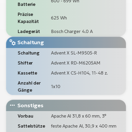
600 - 699 Wh
Batterie
Präzise
625 Wh
Kapazität
Ladegerät
Bosch Charger 4.0 A
Schaltung
Schaltung
Advent X SL-M9505-R
Shifter
Advent X RD-M6205AM
Kassette
Advent X CS-H104, 11-48 z.
Anzahl der
1x10
Gänge
Sonstiges
Vorbau
Apache Al 31,8 x 60 mm, 3°
Sattelstütze
feste Apache Al, 30,9 x 400 mm