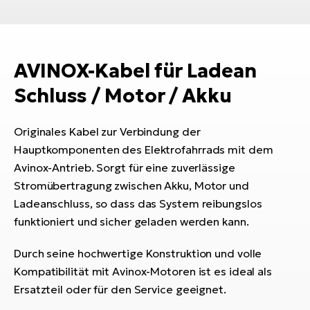
Bi
Sa
Cr
AVINOX-Kabel für Ladean
E-
Bi
Schluss / Motor / Akku
Ra
E-
Originales Kabel zur Verbindung der
Hauptkomponenten des Elektrofahrrads mit dem
A
Avinox-Antrieb. Sorgt für eine zuverlässige
E-
Stromübertragung zwischen Akku, Motor und
Ladeanschluss, so dass das System reibungslos
BH
funktioniert und sicher geladen werden kann.
Bi
E-
Durch seine hochwertige Konstruktion und volle
Bi
Kompatibilität mit Avinox-Motoren ist es ideal als
Mo
Ersatzteil oder für den Service geeignet.
E-