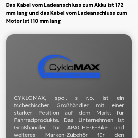
Das Kabel vom Ladeanschluss zum Akku ist 172
W
mm lang und das Kabel vom Ladeanschluss zum
E-
Motor ist 110 mm lang
CYKLOMAX, spol. s r.o. ist ein
tschechischer Großhändler mit einer
starken Position auf dem Markt für
Fahrradprodukte. Das Unternehmen ist
Großhändler für APACHE-E-Bike und
weiteres Marken-Zubehör für den