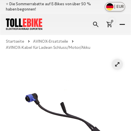
⭐️ Die Sommerrabatte auf E-Bikes von über 50 %
|
EUR
haben begonnen!
0
E-
Bi
Startseite
AVINOX-Ersatzteile
All
M
AVINOX-Kabel für Ladean Schluss/Motor/Akku
an
All
Zu
Ful
an
E-
All
Er
Cr
M
an
E-
All
Sa
Mo
Be
an
A
E-
Sc
E-
Ba
Üb
Ci
un
Ge
Le
E-
La
Fo
Bi