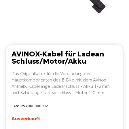
Li
Ta
Di
Bi
Ha
Tr
un
Se
Ap
e-
Tr
Sä
E-
Ko
E-
Tu
Lu
Ro
Kl
El
Ma
He
SU
Mo
E-
AVINOX-Kabel für Ladean
E-
Gr
Schluss/Motor/Akku
AV
4E
BI
Er
E-
We
Das Originalkabel für die Verbindung der
D
bi
Fa
Hauptkomponenten des E-Bike mit dem Avinox-
E-
Antrieb. Kabellänge Ladeanschluss - Akku 172 mm
Bu
Bi
Fi
und Kabellänge Ladeanschluss - Motor 110 mm.
E-
E-
bi
Sc
EAN: 1294000000002
LA
Ca
TE
Ausverkauft
E-
Zu