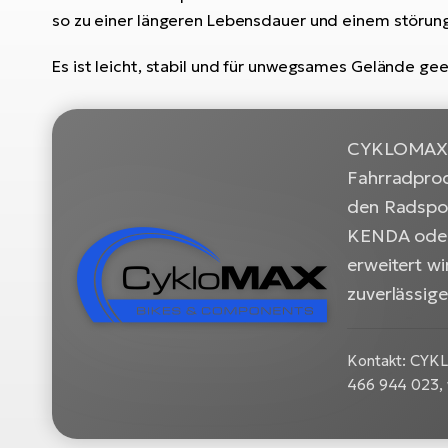
so zu einer längeren Lebensdauer und einem störungs
Es ist leicht, stabil und für unwegsames Gelände ge
CYKLOMAX, s
Fahrradprod
den Radspor
KENDA oder 
erweitert wi
zuverlässig
Kontakt: CYKLO
466 944 023,