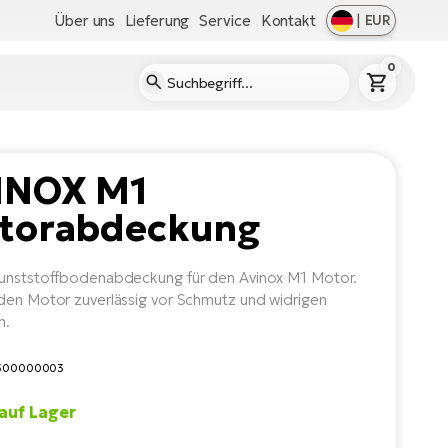
Über uns
Lieferung
Service
Kontakt
|
EUR
0
INOX M1
torabdeckung
unststoffbodenabdeckung für den Avinox M1 Motor.
den Motor zuverlässig vor Schmutz und widrigen
n.
2500000003
auf Lager