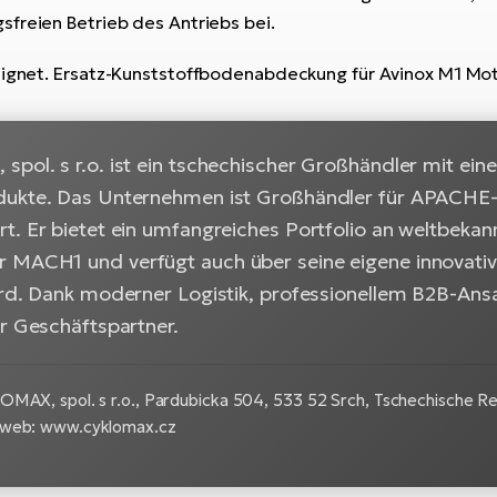
freien Betrieb des Antriebs bei.
eignet.
Ersatz-Kunststoffbodenabdeckung für Avinox M1 Mot
pol. s r.o. ist ein tschechischer Großhändler mit eine
ukte. Das Unternehmen ist Großhändler für APACHE-
t. Er bietet ein umfangreiches Portfolio an weltbe
MACH1 und verfügt auch über seine eigene innovativ
rd. Dank moderner Logistik, professionellem B2B-Ansat
er Geschäftspartner.
MAX, spol. s r.o., Pardubicka 504, 533 52 Srch, Tschechische Re
 web: www.cyklomax.cz