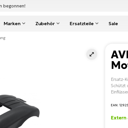
en begonnen!
Marken
Zubehör
Ersatzteile
Sale
ung
AV
Mo
Ersatz-K
Schützt 
Einflüsse
EAN: 129
Extern 