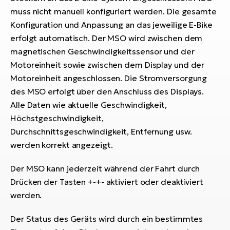
Bi
muss nicht manuell konfiguriert werden. Die gesamte
Sa
Konfiguration und Anpassung an das jeweilige E-Bike
Cr
erfolgt automatisch. Der MSO wird zwischen dem
E-
magnetischen Geschwindigkeitssensor und der
Bi
Motoreinheit sowie zwischen dem Display und der
Motoreinheit angeschlossen. Die Stromversorgung
Ra
des MSO erfolgt über den Anschluss des Displays.
E-
Alle Daten wie aktuelle Geschwindigkeit,
Höchstgeschwindigkeit,
A
E-
Durchschnittsgeschwindigkeit, Entfernung usw.
werden korrekt angezeigt.
BH
Bi
Der MSO kann jederzeit während der Fahrt durch
E-
Drücken der Tasten +-+- aktiviert oder deaktiviert
Bi
werden.
Mo
Der Status des Geräts wird durch ein bestimmtes
E-