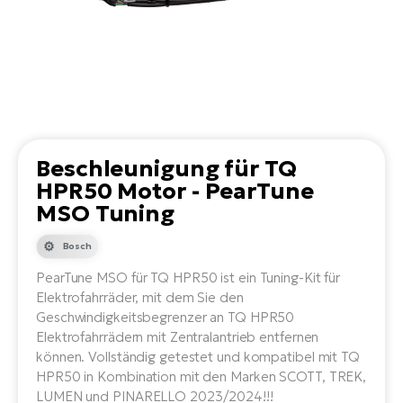
Li
Ta
Di
Bi
Ha
Tr
un
Se
Ap
e-
Tr
Sä
E-
Ko
E-
Tu
Lu
Ro
Kl
El
Ma
He
SU
Mo
E-
Beschleunigung für TQ
E-
Gr
HPR50 Motor - PearTune
AV
4E
BI
MSO Tuning
Er
E-
We
D
bi
Fa
Bosch
E-
Bu
Bi
PearTune MSO für TQ HPR50 ist ein Tuning-Kit für
Fi
E-
Elektrofahrräder, mit dem Sie den
E-
bi
Geschwindigkeitsbegrenzer an TQ HPR50
Sc
LA
Elektrofahrrädern mit Zentralantrieb entfernen
Ca
können. Vollständig getestet und kompatibel mit TQ
TE
HPR50 in Kombination mit den Marken SCOTT, TREK,
E-
Zu
LUMEN und PINARELLO 2023/2024!!!