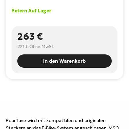
E-
Po
Extern Auf Lager
Bi
Pr
Te
R2
Ke
Bri
263 €
E-
bi
Pe
221 €
Ohne MwSt.
Co
Ha
In den Warenkorb
E-
St
Te
T
E-
Fa
S
Sa
E-
GP
Ri
PearTune wird mit kompatiblen und originalen
Or
E-
Steckern an das E-Bike-System angeschlossen. MSO