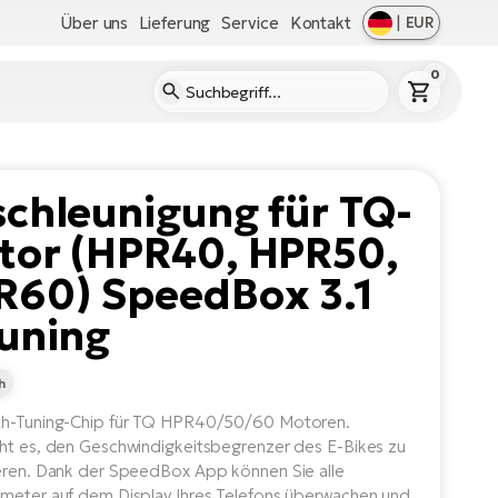
Über uns
Lieferung
Service
Kontakt
|
EUR
0
chleunigung für TQ-
tor (HPR40, HPR50,
R60) SpeedBox 3.1
uning
h
th-Tuning-Chip für TQ HPR40/50/60 Motoren.
ht es, den Geschwindigkeitsbegrenzer des E-Bikes zu
eren. Dank der SpeedBox App können Sie alle
meter auf dem Display Ihres Telefons überwachen und