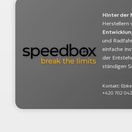
Hinter der
Herstellern 
Entwicklun
und Radfahr
einfache In
der Entsteh
ständigen S
Kontakt: Ebike 
+420 702 042 