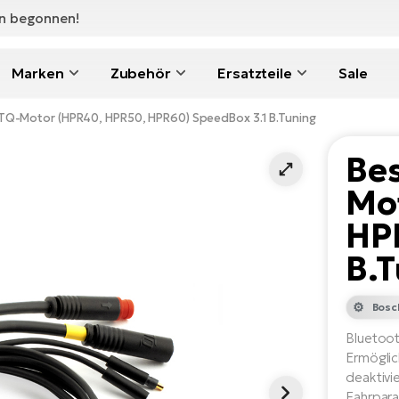
en begonnen!
Marken
Zubehör
Ersatzteile
Sale
 TQ-Motor (HPR40, HPR50, HPR60) SpeedBox 3.1 B.Tuning
Bes
Mo
HP
B.T
Bosc
Bluetoo
Ermöglic
deaktivi
Fahrpara