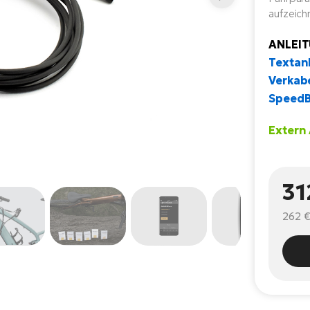
aufzeich
ANLEI
Textan
Verkab
SpeedB
Extern
31
262 