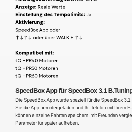
Anzeige:
Reale Werte
Einstellung des Tempolimits:
Ja
Aktivierung:
SpeedBox App oder
↑↓↑↓ oder über WALK + ↑↓
Kompatibel mit:
tQ HPR40 Motoren
tQ HPR50 Motoren
tQ HPR60 Motoren
SpeedBox App für SpeedBox 3.1 B.Tunin
Die SpeedBox App wurde speziell für die SpeedBox 3.1 B
Sie die App heruntergeladen und Ihr Telefon mit Ihrem 
können einzelne Fahrten speichern, mit Freunden vergle
Parameter für später aufheben.