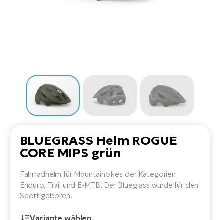
Li
Ta
Di
Bi
Ha
Tr
un
Se
Ap
e-
Tr
Sä
E-
Ko
E-
Tu
Lu
Ro
Kl
El
Ma
He
SU
Mo
E-
E-
Gr
AV
4E
BI
Er
E-
We
D
bi
Fa
E-
BLUEGRASS Helm ROGUE
Bu
Bi
CORE MIPS grün
Fi
E-
E-
bi
Fahrradhelm für Mountainbikes der Kategorien
Sc
LA
Enduro, Trail und E-MTB. Der Bluegrass wurde für den
Ca
Sport geboren.
TE
E-
Zu
Variante wählen