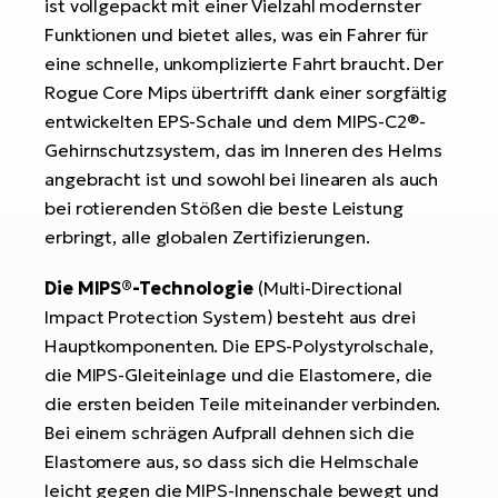
Bi
ist vollgepackt mit einer Vielzahl modernster
Funktionen und bietet alles, was ein Fahrer für
Sa
eine schnelle, unkomplizierte Fahrt braucht. Der
Cr
Rogue Core Mips übertrifft dank einer sorgfältig
E-
entwickelten EPS-Schale und dem MIPS-C2®-
Bi
Gehirnschutzsystem, das im Inneren des Helms
angebracht ist und sowohl bei linearen als auch
Ra
bei rotierenden Stößen die beste Leistung
E-
erbringt, alle globalen Zertifizierungen.
A
E-
Die MIPS®-Technologie
(Multi-Directional
Impact Protection System) besteht aus drei
BH
Hauptkomponenten. Die EPS-Polystyrolschale,
Bi
die MIPS-Gleiteinlage und die Elastomere, die
E-
die ersten beiden Teile miteinander verbinden.
Bi
Bei einem schrägen Aufprall dehnen sich die
Elastomere aus, so dass sich die Helmschale
Mo
E-
leicht gegen die MIPS-Innenschale bewegt und