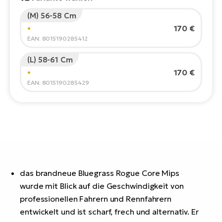
E-
Po
(M) 56-58 Cm
Bi
Pr
170 €
•
Te
EAN: 8015190285412
R2
Ke
Bri
(L) 58-61 Cm
E-
170 €
•
bi
Pe
EAN: 8015190285429
Co
Ha
E-
St
Te
T
E-
Fa
S
das brandneue Bluegrass Rogue Core Mips
Sa
E-
wurde mit Blick auf die Geschwindigkeit von
professionellen Fahrern und Rennfahrern
GP
Ri
Or
entwickelt und ist scharf, frech und alternativ. Er
E-