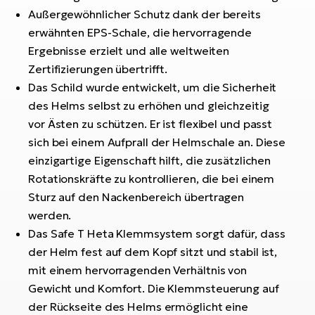
Bi
Außergewöhnlicher Schutz dank der bereits
erwähnten EPS-Schale, die hervorragende
Sa
Cr
Ergebnisse erzielt und alle weltweiten
E-
Zertifizierungen übertrifft.
Bi
Das Schild wurde entwickelt, um die Sicherheit
des Helms selbst zu erhöhen und gleichzeitig
Ra
vor Ästen zu schützen. Er ist flexibel und passt
E-
sich bei einem Aufprall der Helmschale an. Diese
einzigartige Eigenschaft hilft, die zusätzlichen
A
Rotationskräfte zu kontrollieren, die bei einem
E-
Sturz auf den Nackenbereich übertragen
BH
werden.
Bi
Das Safe T Heta Klemmsystem sorgt dafür, dass
E-
der Helm fest auf dem Kopf sitzt und stabil ist,
Bi
mit einem hervorragenden Verhältnis von
Gewicht und Komfort. Die Klemmsteuerung auf
Mo
der Rückseite des Helms ermöglicht eine
E-