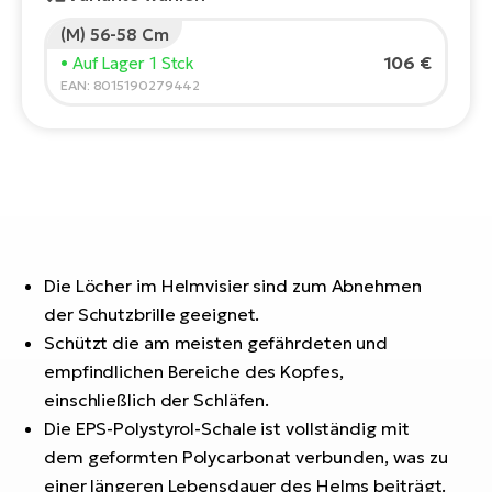
E-
Po
(M) 56-58 Cm
Bi
Pr
106 €
• Auf Lager 1 Stck
Te
EAN: 8015190279442
R2
Ke
Bri
E-
bi
Pe
Co
Ha
E-
St
Die Löcher im Helmvisier sind zum Abnehmen
Te
der Schutzbrille geeignet.
T
E-
Schützt die am meisten gefährdeten und
Fa
S
empfindlichen Bereiche des Kopfes,
Sa
E-
einschließlich der Schläfen.
Die EPS-Polystyrol-Schale ist vollständig mit
GP
Ri
dem geformten Polycarbonat verbunden, was zu
Or
E-
einer längeren Lebensdauer des Helms beiträgt.