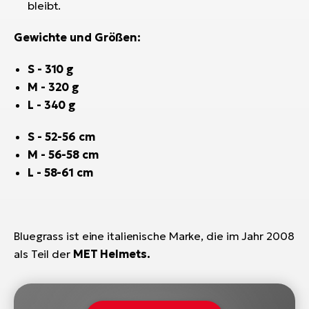
bleibt.
Gewichte und Größen:
S
- 310 g
M
- 320 g
L
- 340 g
S
- 52-56 cm
M
- 56-58 cm
L
- 58-61 cm
Bluegrass ist eine italienische Marke, die im Jahr 2008
als Teil der
MET Helmets.