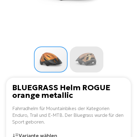
Li
Ta
Di
Bi
Ha
Tr
un
Se
Ap
e-
Tr
Sä
E-
Ko
E-
Tu
Lu
Ro
Kl
El
Ma
He
SU
Mo
E-
E-
Gr
AV
4E
BI
Er
E-
We
D
bi
Fa
E-
BLUEGRASS Helm ROGUE
Bu
Bi
orange metallic
Fi
E-
E-
bi
Fahrradhelm für Mountainbikes der Kategorien
Sc
LA
Enduro, Trail und E-MTB. Der Bluegrass wurde für den
Ca
Sport geboren.
TE
E-
Zu
Variante wählen