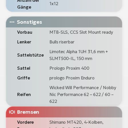
Anzahl der
1x12
Gänge
Sonstiges
Vorbau
MTB-SLS, CCS Slot Mount ready
Lenker
Bulls riserbar
Limotec Alpha 1UH 31,6 mm +
Sattelstütze
SLMT500-IL, 150 mm
Sattel
Prologo Proxim 400
Griffe
prologo Proxim Enduro
Wicked Will Performance / Nobby
Reifen
Nic Performance 62 – 622 / 60 –
622
Bremsen
Vordere
Shimano MT420, 4-Kolben,