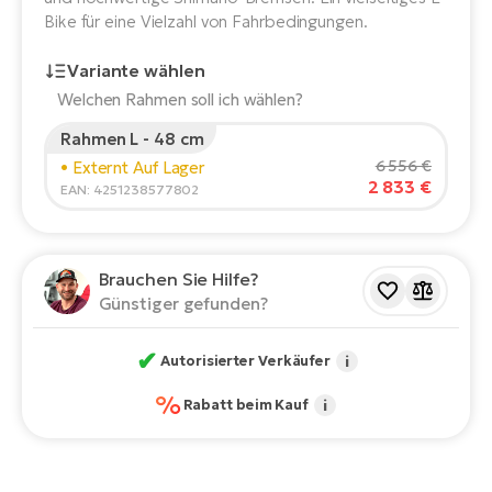
E-
Bike für eine Vielzahl von Fahrbedingungen.
Po
Bi
Pr
Te
Variante wählen
R2
Welchen Rahmen soll ich wählen?
Ke
Bri
Rahmen L - 48 cm
E-
Körpergröße des Fahrers:
165
cm
6 556 €
• Externt Auf Lager
bi
Pe
2 833 €
150
210
EAN: 4251238577802
Co
Ha
E-
Empfohlene Größe
*
:
17 - 18" (M)
St
Brauchen Sie Hilfe?
*Diese Werte sind nur Richtwerte.
Te
Günstiger gefunden?
T
E-
Fa
✔
Autorisierter Verkäufer
i
S
Sa
E-
%
Rabatt beim Kauf
i
GP
Ri
Or
E-