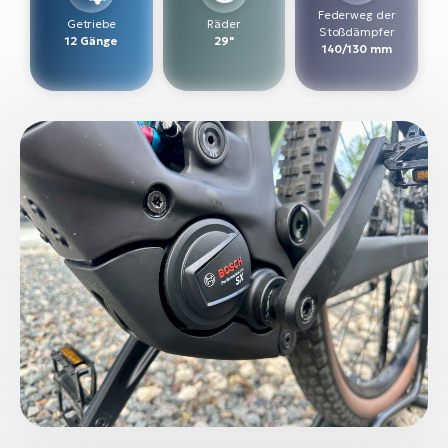
Federweg der
Getriebe
Räder
Stoßdämpfer
W
12 Gänge
29"
140/130 mm
E-