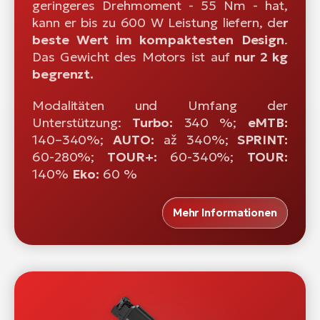
geringeres Drehmoment - 55 Nm - hat,
kann er bis zu 600 W Leistung liefern, de
r
beste Wert im kompaktesten Design
.
Das Gewicht des Motors ist auf
nur 2 kg
begrenzt.
Modalitäten und Umfang der
Unterstützung:
Turbo:
340 %;
eMTB:
140–340%;
AUTO:
až 340%;
SPRINT:
60-280%;
TOUR+:
60-340%;
TOUR:
140%
Eko:
60 %
Mehr Informationen