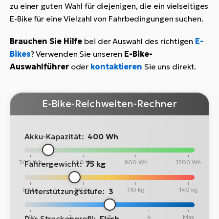
zu einer guten Wahl für diejenigen, die ein vielseitiges
E-Bike für eine Vielzahl von Fahrbedingungen suchen.
Brauchen Sie Hilfe
bei der Auswahl des richtigen
E-
Bikes
? Verwenden Sie unseren
E-Bike-
Auswahlführer
oder
kontaktieren
Sie uns direkt.
E-Bike-Reichweiten-Rechner
Akku-Kapazität:
400 Wh
300 Wh
600 Wh
900 Wh
1200 Wh
Fahrergewicht:
75 kg
50 kg
80 kg
110 kg
140 kg
Unterstützungsstufe:
3
Min
2
3
4
Max
Das Streckenprofil:
Flach