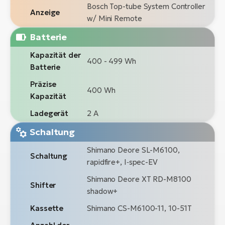
Bosch Top-tube System Controller
Anzeige
w/ Mini Remote
Batterie
Kapazität der
400 - 499 Wh
Batterie
Präzise
400 Wh
Kapazität
Ladegerät
2 A
Schaltung
Shimano Deore SL-M6100,
Schaltung
rapidfire+, I‑spec-EV
Shimano Deore XT RD-M8100
Shifter
shadow+
Kassette
Shimano CS-M6100-11, 10-51T