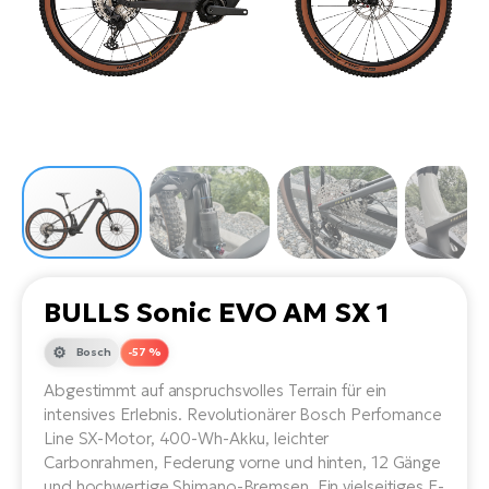
Li
Ta
Di
Bi
Ha
Tr
un
Se
Ap
e-
Tr
Sä
E-
Ko
E-
Tu
Lu
Ro
Kl
El
Ma
He
SU
Mo
E-
E-
Gr
AV
4E
BI
Er
E-
We
D
bi
Fa
E-
BULLS Sonic EVO AM SX 1
Bu
Bi
Fi
Bosch
-57 %
E-
E-
bi
Abgestimmt auf anspruchsvolles Terrain für ein
Sc
LA
intensives Erlebnis. Revolutionärer Bosch Perfomance
Ca
Line SX-Motor, 400-Wh-Akku, leichter
TE
E-
Carbonrahmen, Federung vorne und hinten, 12 Gänge
Zu
und hochwertige Shimano-Bremsen. Ein vielseitiges E-