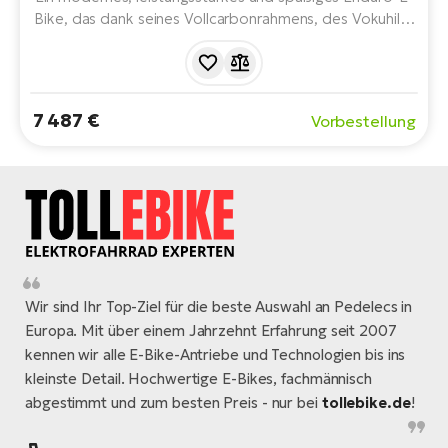
Bi
Bike, das dank seines Vollcarbonrahmens, des Vokuhila-
Konzepts und des leistungsstarken Bosch CX-Motors
Sa
eine großartige Kombination aus Verspieltheit, Stabilität
Cr
und Leistung bietet. Eines der aufregendsten
E-
langhubigen e-MTB-Modelle des Jahres 2027.
7 487 €
Bi
Vorbestellung
Ra
E-
A
E-
BH
Wir sind Ihr Top-Ziel für die beste Auswahl an Pedelecs in
Bi
Europa. Mit über einem Jahrzehnt Erfahrung seit 2007
E-
kennen wir alle E-Bike-Antriebe und Technologien bis ins
Bi
kleinste Detail. Hochwertige E-Bikes, fachmännisch
abgestimmt und zum besten Preis - nur bei
tollebike.de
!
Mo
E-