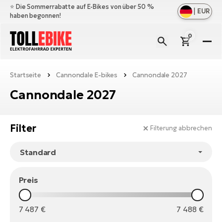
⭐️ Die Sommerrabatte auf E-Bikes von über 50 %
|
EUR
haben begonnen!
0
E-
Bi
Startseite
Cannondale E-bikes
Cannondale 2027
All
M
an
Cannondale 2027
All
Zu
Ful
an
E-
All
Er
Filter
Filterung abbrechen
Cr
M
an
E-
All
Sa
Mo
Be
an
A
E-
Preis
Sc
E-
Ba
Üb
Ci
un
Ge
Le
E-
La
7 487
€
7 488
€
Fo
Bi