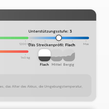
Unterstützungsstufe:
3
1200 Wh
Min
2
3
4
Max
Das Streckenprofil:
Flach
140 kg
Flach
Mittel
Bergig
kes, das Alter des Akkus, die Umgebungstemperatur,