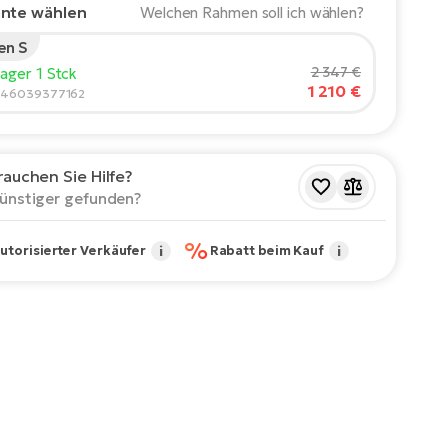
ante wählen
Welchen Rahmen soll ich wählen?
en S
rgröße des Fahrers:
165
cm
2 347 €
Lager 1 Stck
1 210 €
210
846039377162
ohlene Größe
*
:
17 - 18" (M)
rauchen Sie Hilfe?
Werte sind nur Richtwerte.
ünstiger gefunden?
%
utorisierter Verkäufer
i
Rabatt beim Kauf
i