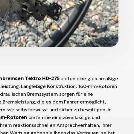
enbremsen Tektro HD-275
bieten eine gleichmäßige
sleistung. Langlebige Konstruktion. 160-mm-Rotoren
ydraulischen Bremssystem sorgen für eine
te Bremsleistung, die es dem Fahrer ermöglicht,
rnisse selbstbewusst und sicher zu bewältigen. In
mm-Rotoren
bieten sie eine zuverlässige und
ihrem reaktionsschnellen Ansprechverhalten, ihrer
chen Wartung geben sie Ihnen das Vertrauen, selbst