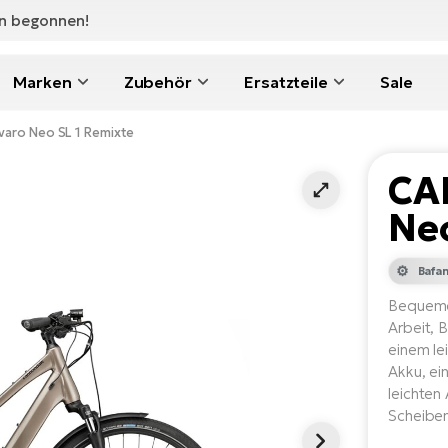
en begonnen!
Marken
Zubehör
Ersatzteile
Sale
ro Neo SL 1 Remixte
CA
Neo
Bafa
Bequemes
Arbeit, 
einem l
Akku, ei
leichten
Scheibe