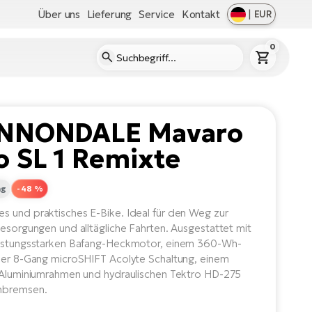
Über uns
Lieferung
Service
Kontakt
|
EUR
0
NNONDALE Mavaro
 SL 1 Remixte
ng
-48 %
 und praktisches E-Bike. Ideal für den Weg zur
Besorgungen und alltägliche Fahrten. Ausgestattet mit
eistungsstarken Bafang-Heckmotor, einem 360-Wh-
ner 8-Gang microSHIFT Acolyte Schaltung, einem
 Aluminiumrahmen und hydraulischen Tektro HD-275
nbremsen.