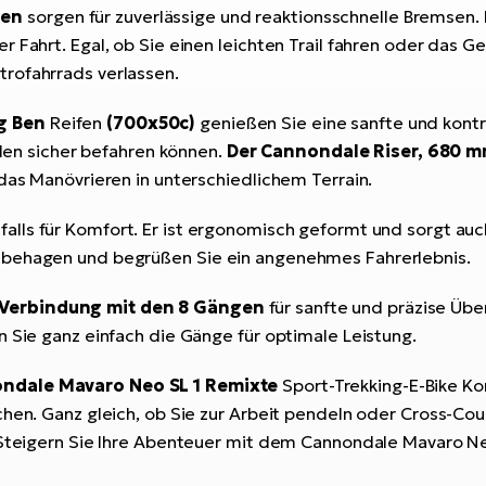
sen
sorgen für zuverlässige und reaktionsschnelle Bremsen.
 Fahrt. Egal, ob Sie einen leichten Trail fahren oder das G
rofahrrads verlassen.
g Ben
Reifen
(700x50c)
genießen Sie eine sanfte und kontro
aden sicher befahren können.
Der Cannondale Riser, 680 m
 das Manövrieren in unterschiedlichem Terrain.
alls für Komfort. Er ist ergonomisch geformt und sorgt au
nbehagen und begrüßen Sie ein angenehmes Fahrerlebnis.
 Verbindung mit den 8 Gängen
für sanfte und präzise Üb
n Sie ganz einfach die Gänge für optimale Leistung.
ndale Mavaro Neo SL 1 Remixte
Sport-Trekking-E-Bike Kom
hen. Ganz gleich, ob Sie zur Arbeit pendeln oder Cross-Coun
. Steigern Sie Ihre Abenteuer mit dem Cannondale Mavaro Ne