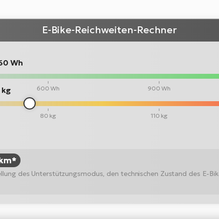
E-Bike-Reichweiten-Rechner
60 Wh
600 Wh
900 Wh
 kg
80 kg
110 kg
 km*
stellung des Unterstützungsmodus, den technischen Zustand des E-Bi