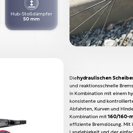
Hub-Stoßdämpfer
50 mm
Die
hydraulischen Scheib
und reaktionsschnelle Brem
in Kombination mit einem h
konsistente und kontrollier
Abfahrten, Kurven und Hinde
Kombination mit
160/160-
effiziente Bremslösung. Mit 
Langlebigkeit und der einfa