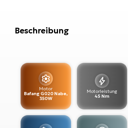
Beschreibung
Motor
Motorleistung
Bafang G020 Nabe,
45 Nm
350W