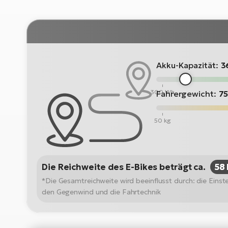
Akku-Kapazität:
3
300 Wh
Fahrergewicht:
75
50 kg
Die Reichweite des E-Bikes beträgt ca.
58
*Die Gesamtreichweite wird beeinflusst durch: die Ein
den Gegenwind und die Fahrtechnik