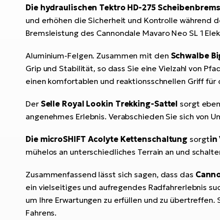
Die hydraulischen Tektro HD-275 Scheibenbrem
und erhöhen die Sicherheit und Kontrolle während der
Bremsleistung des Cannondale Mavaro Neo SL 1 Elekt
Aluminium-Felgen. Zusammen mit den
Schwalbe Bi
Grip und Stabilität, so dass Sie eine Vielzahl von Pf
einen komfortablen und reaktionsschnellen Griff für
Der
Selle Royal Lookin Trekking-Sattel
sorgt ebenf
angenehmes Erlebnis. Verabschieden Sie sich von U
Die microSHIFT Acolyte Kettenschaltung
sorgt
in
mühelos an unterschiedliches Terrain an und schalte
Zusammenfassend lässt sich sagen, dass das
Canno
ein vielseitiges und aufregendes Radfahrerlebnis suc
um Ihre Erwartungen zu erfüllen und zu übertreffen
Fahrens.