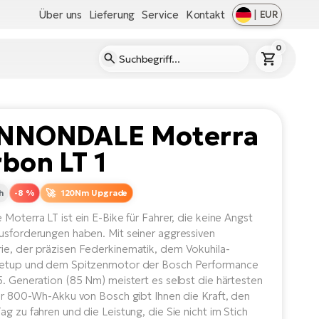
Über uns
Lieferung
Service
Kontakt
|
EUR
0
NNONDALE Moterra
bon LT 1
h
-8 %
120Nm Upgrade
 Moterra LT ist ein E-Bike für Fahrer, die keine Angst
usforderungen haben. Mit seiner aggressiven
e, der präzisen Federkinematik, dem Vokuhila-
setup und dem Spitzenmotor der Bosch Performance
5. Generation (85 Nm) meistert es selbst die härtesten
Der 800-Wh-Akku von Bosch gibt Ihnen die Kraft, den
ag zu fahren und die Leistung, die Sie nicht im Stich