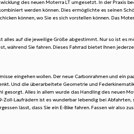
twicklung des neuen Moterra LT umgesetzt. In der Praxis b
kombiniert werden können. Dies ermöglichte es seinen Schöpf
hicken können, wo Sie es sich vorstellen können. Das Moterr
alles auf die jeweilige Größe abgestimmt. Nur so ist es m
st, während Sie fahren. Dieses Fahrrad bietet Ihnen jederze
omisse eingehen wollen. Der neue Carbonrahmen und ein paa
senkt. Und die überarbeitete Geometrie und Federkinemati
hl gesorgt. Alles in allem wurde das Handling des neuen Mo
ll-Laufrädern ist es wunderbar lebendig bei Abfahrten, st
ergessen lässt, dass Sie ein E-Bike fahren. Fassen wir also