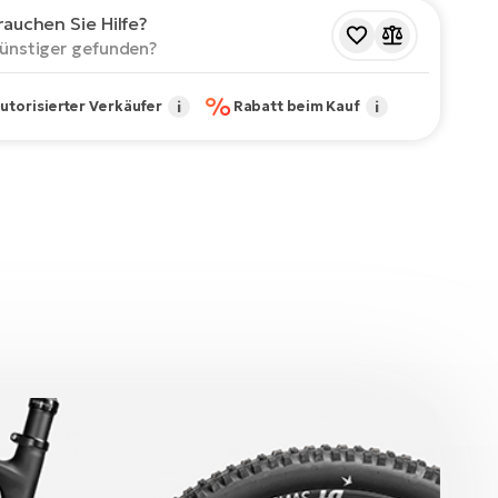
rauchen Sie Hilfe?
ünstiger gefunden?
%
utorisierter Verkäufer
i
Rabatt beim Kauf
i