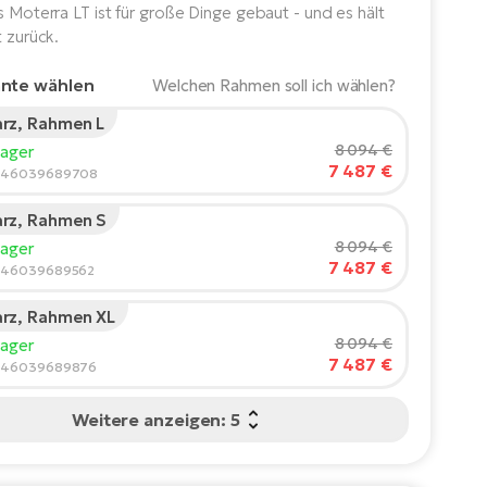
as Moterra LT ist für große Dinge gebaut - und es hält
t zurück.
ante wählen
Welchen Rahmen soll ich wählen?
rz, Rahmen L
rgröße des Fahrers:
165
cm
8 094 €
Lager
7 487 €
210
8846039689708
rz, Rahmen S
ohlene Größe
*
:
17 - 18" (M)
8 094 €
Lager
Werte sind nur Richtwerte.
7 487 €
846039689562
rz, Rahmen XL
8 094 €
Lager
7 487 €
846039689876
Weitere anzeigen: 5