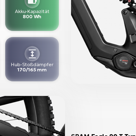
Akku-Kapazität
800 Wh
Hub-Stoßdämpfer
170/165 mm