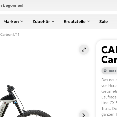
en begonnen!
Marken
Zubehör
Ersatzteile
Sale
Carbon LT 1
CA
Car
Bosc
Das neue
vor Hera
Geometri
Laufrad
Line CX 
Trails. 
ganzen T