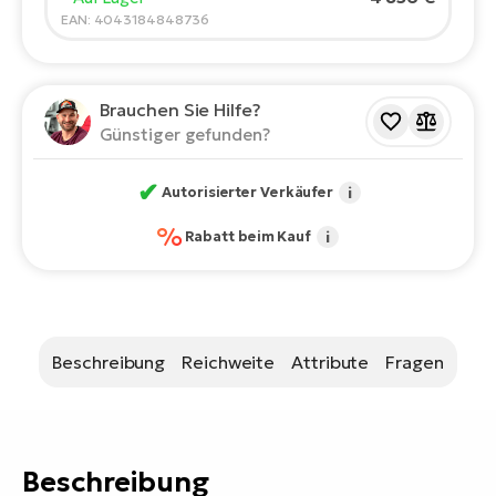
Bi
EAN: 4043184848736
Sa
Cr
E-
Brauchen Sie Hilfe?
Bi
Günstiger gefunden?
Ra
✔
Autorisierter Verkäufer
i
E-
%
Rabatt beim Kauf
i
A
E-
BH
Bi
Beschreibung
Reichweite
Attribute
Fragen
E-
Bi
Mo
Beschreibung
E-