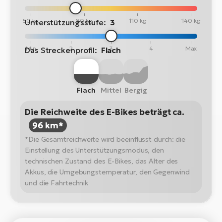
50 kg
80 kg
110 kg
140 kg
Unterstützungsstufe:
3
Min
2
3
4
Max
Das Streckenprofil:
Flach
Flach
Mittel
Bergig
Die Reichweite des E-Bikes beträgt ca.
96 km*
*Die Gesamtreichweite wird beeinflusst durch: die
Einstellung des Unterstützungsmodus, den
technischen Zustand des E-Bikes, das Alter des
Akkus, die Umgebungstemperatur, den Gegenwind
und die Fahrtechnik