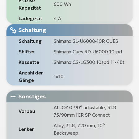
Präzise
600 Wh
Kapazität
Ladegerät
4 A
Schaltung
Schaltung
Shimano SL-U6000-10R CUES
Shifter
Shimano Cues RD-U6000 10spd
Kassette
Shimano CS-LG300 10spd 11-48t
Anzahl der
1x10
Gänge
Sonstiges
ALLOY 0-90° adjustable, 31.8
Vorbau
75/90mm ICR SP Connect
Alloy, 31.8, 720 mm, 10°
Lenker
Backsweep