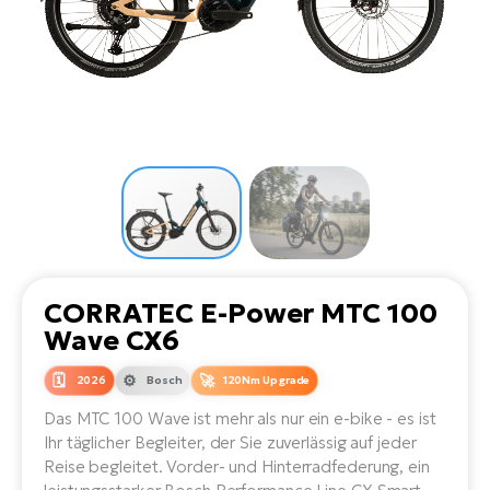
Li
Ta
Di
Bi
Ha
Tr
un
Se
Ap
e-
Tr
Sä
E-
Ko
E-
Tu
Lu
Ro
Kl
El
Ma
He
SU
Mo
E-
E-
Gr
AV
4E
BI
Er
E-
We
D
bi
Fa
E-
CORRATEC E-Power MTC 100
Bu
Bi
Wave CX6
Fi
E-
E-
2026
Bosch
120Nm Upgrade
bi
Sc
LA
Das MTC 100 Wave ist mehr als nur ein e-bike - es ist
Ca
TE
Ihr täglicher Begleiter, der Sie zuverlässig auf jeder
E-
Zu
Reise begleitet. Vorder- und Hinterradfederung, ein