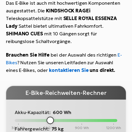
Das E-Bike ist auch mit hochwertigen Komponenten
ausgestattet. Die
KINDSHOCK RAGEi
Teleskopsattelstütze mit
SELLE ROYAL ESSENZA
Lady
Sattel bietet ultimativen Fahrkomfort.
SHIMANO CUES
mit 10 Gängen sorgt für
reibungslose Schaltvorgänge.
Brauchen Sie Hilfe
bei der Auswahl des richtigen
E-
Bikes
? Nutzen Sie unseren Leitfaden zur Auswahl
eines E-Bikes, oder
kontaktieren Sie
uns direkt.
E-Bike-Reichweiten-Rechner
Akku-Kapazität:
600 Wh
300 Wh
600 Wh
900 Wh
1200 Wh
Fahrergewicht:
75 kg