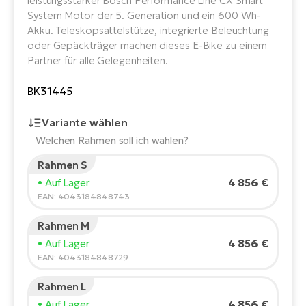
leistungsstarker Bosch Performance Line CX Smart
E-
Po
System Motor der 5. Generation und ein 600 Wh-
Bi
Akku. Teleskopsattelstütze, integrierte Beleuchtung
Pr
Te
oder Gepäckträger machen dieses E-Bike zu einem
Partner für alle Gelegenheiten.
R2
Ke
Bri
E-
BK31445
bi
Pe
Variante wählen
Co
Ha
Welchen Rahmen soll ich wählen?
E-
Rahmen S
St
Körpergröße des Fahrers:
165
cm
4 856 €
• Auf Lager
Te
150
210
EAN: 4043184848743
T
E-
Fa
Rahmen M
S
Empfohlene Größe
*
:
17 - 18" (M)
4 856 €
• Auf Lager
Sa
E-
*Diese Werte sind nur Richtwerte.
EAN: 4043184848729
GP
Ri
Rahmen L
Or
E-
4 856 €
• Auf Lager