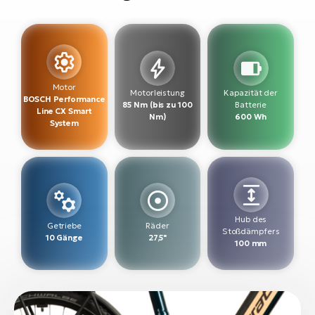
W
E-
Motor
Motorleistung
Kapazität der
BOSCH Performance
85 Nm (bis zu 100
Batterie
Line CX Smart
Nm)
600 Wh
System
Hub des
Getriebe
Räder
Stoßdämpfers
10 Gänge
27,5"
100 mm