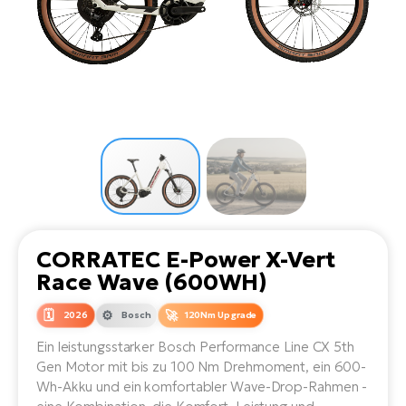
Li
Ta
Di
Bi
Ha
Tr
un
Se
Ap
e-
Tr
Sä
E-
Ko
E-
Tu
Lu
Ro
Kl
El
Ma
He
SU
Mo
E-
E-
Gr
AV
4E
BI
Er
E-
We
D
bi
Fa
E-
CORRATEC E-Power X-Vert
Bu
Bi
Race Wave (600WH)
Fi
E-
E-
2026
Bosch
120Nm Upgrade
bi
Sc
LA
Ein leistungsstarker Bosch Performance Line CX 5th
Ca
TE
Gen Motor mit bis zu 100 Nm Drehmoment, ein 600-
E-
Zu
Wh-Akku und ein komfortabler Wave-Drop-Rahmen -