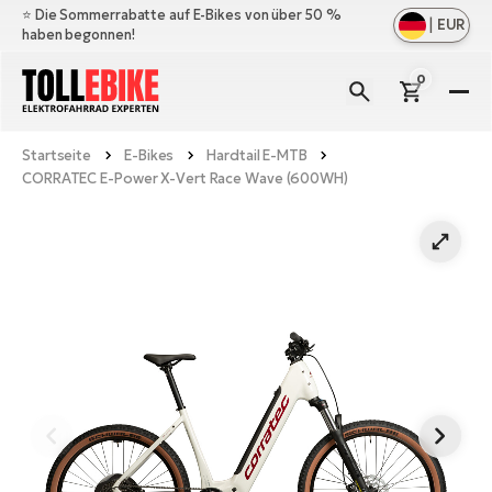
⭐️ Die Sommerrabatte auf E-Bikes von über 50 %
|
EUR
haben begonnen!
0
E-
Bi
Startseite
E-Bikes
Hardtail E-MTB
All
M
CORRATEC E-Power X-Vert Race Wave (600WH)
an
All
Zu
Ful
an
E-
All
Er
Cr
M
an
E-
All
Sa
Mo
Be
an
A
E-
Sc
E-
Ba
Üb
Ci
un
Ge
Le
E-
La
Fo
Bi