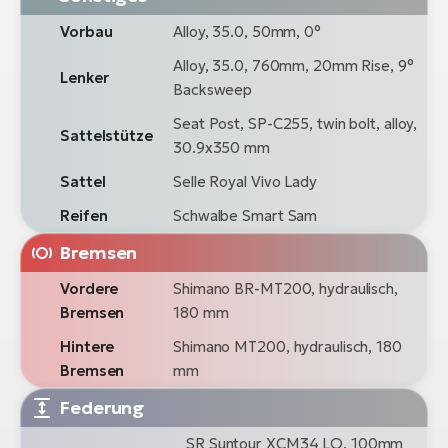
Vorbau
Alloy, 35.0, 50mm, 0°
Alloy, 35.0, 760mm, 20mm Rise, 9°
Lenker
Backsweep
Seat Post, SP-C255, twin bolt, alloy,
Sattelstütze
30.9x350 mm
Sattel
Selle Royal Vivo Lady
Reifen
Schwalbe Smart Sam
Bremsen
Vordere
Shimano BR-MT200, hydraulisch,
Bremsen
180 mm
Hintere
Shimano MT200, hydraulisch, 180
Bremsen
mm
Federung
SR Suntour XCM34 LO, 100mm