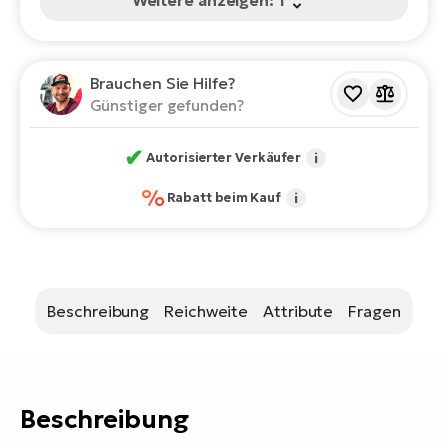
Bi
Sa
Cr
Brauchen Sie Hilfe?
E-
Günstiger gefunden?
Bi
✔
Autorisierter Verkäufer
i
Ra
E-
%
Rabatt beim Kauf
i
A
E-
BH
Beschreibung
Reichweite
Attribute
Fragen
Bi
E-
Bi
Beschreibung
Mo
E-