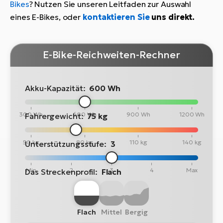
Bikes
? Nutzen Sie unseren Leitfaden zur Auswahl
eines E-Bikes, oder
kontaktieren Sie
uns direkt.
E-Bike-Reichweiten-Rechner
Akku-Kapazität:
600 Wh
300 Wh
600 Wh
900 Wh
1200 Wh
Fahrergewicht:
75 kg
50 kg
80 kg
110 kg
140 kg
Unterstützungsstufe:
3
Min
2
3
4
Max
Das Streckenprofil:
Flach
Flach
Mittel
Bergig