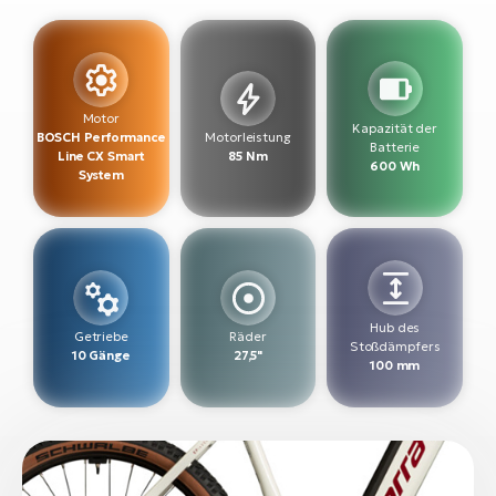
W
E-
Motor
Kapazität der
BOSCH Performance
Motorleistung
Batterie
Line CX Smart
85 Nm
600 Wh
System
Hub des
Getriebe
Räder
Stoßdämpfers
10 Gänge
27,5"
100 mm