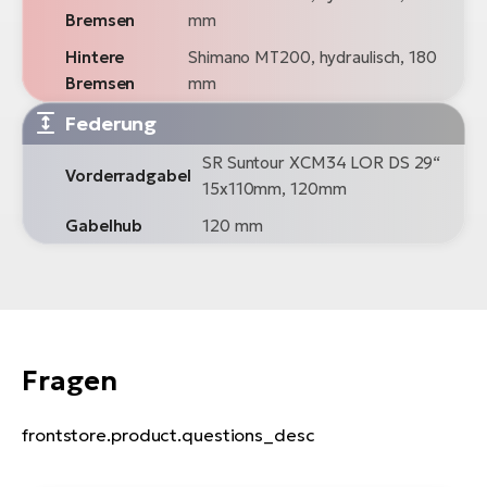
Bremsen
mm
Hintere
Shimano MT200, hydraulisch, 180
Bremsen
mm
Federung
SR Suntour XCM34 LOR DS 29“
Vorderradgabel
15x110mm, 120mm
Gabelhub
120 mm
Fragen
frontstore.product.questions_desc