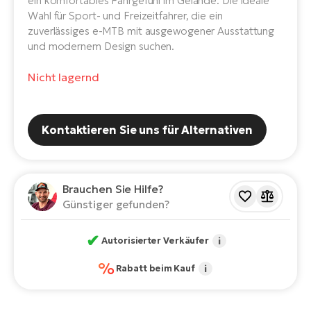
ein komfortables Fahrgefühl im Gelände. Die ideale
E-
Po
Wahl für Sport- und Freizeitfahrer, die ein
Bi
zuverlässiges e-MTB mit ausgewogener Ausstattung
Pr
Te
und modernem Design suchen.
R2
Ke
Nicht lagernd
Bri
E-
bi
Pe
Kontaktieren Sie uns für Alternativen
Co
Ha
E-
St
Te
Brauchen Sie Hilfe?
T
E-
Günstiger gefunden?
Fa
S
✔
Autorisierter Verkäufer
i
Sa
E-
%
Rabatt beim Kauf
i
GP
Ri
Or
E-