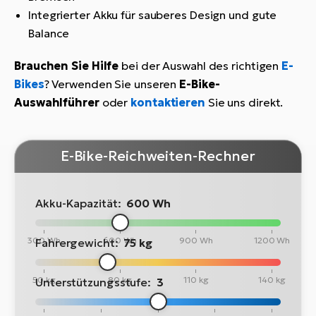
Integrierter Akku für sauberes Design und gute
Balance
Brauchen Sie Hilfe
bei der Auswahl des richtigen
E-
Bikes
? Verwenden Sie unseren
E-Bike-
Auswahlführer
oder
kontaktieren
Sie uns direkt.
E-Bike-Reichweiten-Rechner
Akku-Kapazität:
600 Wh
300 Wh
600 Wh
900 Wh
1200 Wh
Fahrergewicht:
75 kg
50 kg
80 kg
110 kg
140 kg
Unterstützungsstufe:
3