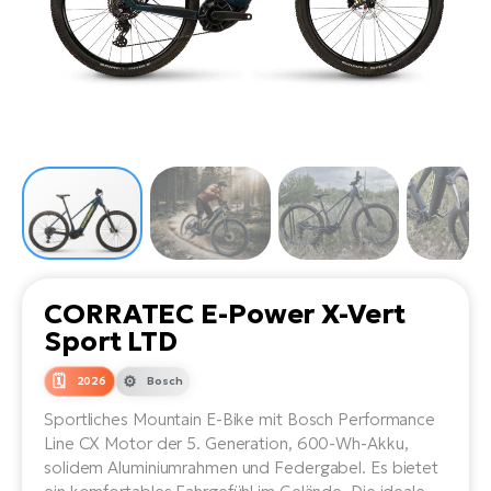
Li
Ta
Di
Bi
Ha
Tr
un
Se
Ap
e-
Tr
Sä
E-
Ko
E-
Tu
Lu
Ro
Kl
El
Ma
He
SU
Mo
E-
E-
Gr
AV
4E
BI
Er
E-
We
D
bi
Fa
E-
CORRATEC E-Power X-Vert
Bu
Bi
Sport LTD
Fi
E-
E-
2026
Bosch
bi
Sc
LA
Sportliches Mountain E-Bike mit Bosch Performance
Ca
TE
Line CX Motor der 5. Generation, 600-Wh-Akku,
E-
Zu
solidem Aluminiumrahmen und Federgabel. Es bietet