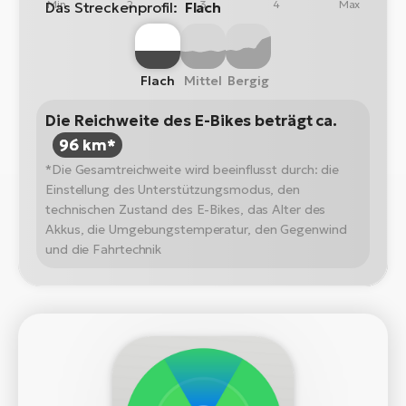
Min
2
3
4
Max
Das Streckenprofil:
Flach
Flach
Mittel
Bergig
Die Reichweite des E-Bikes beträgt ca.
96 km*
*Die Gesamtreichweite wird beeinflusst durch: die
Einstellung des Unterstützungsmodus, den
technischen Zustand des E-Bikes, das Alter des
Akkus, die Umgebungstemperatur, den Gegenwind
und die Fahrtechnik