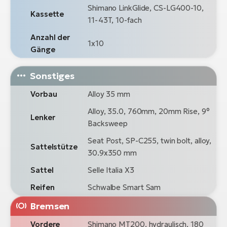
Shimano LinkGlide, CS-LG400-10,
Kassette
11-43T, 10-fach
Anzahl der
1x10
Gänge
Sonstiges
Vorbau
Alloy 35 mm
Alloy, 35.0, 760mm, 20mm Rise, 9°
Lenker
Backsweep
Seat Post, SP-C255, twin bolt, alloy,
Sattelstütze
30.9x350 mm
Sattel
Selle Italia X3
Reifen
Schwalbe Smart Sam
Bremsen
Vordere
Shimano MT200, hydraulisch, 180