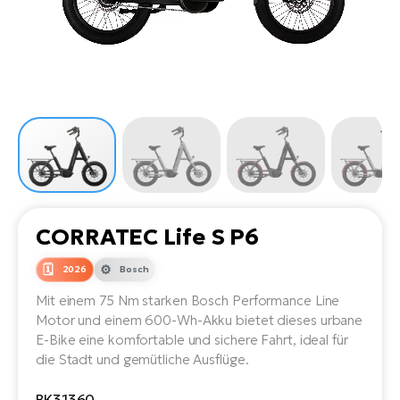
Li
Ta
Di
Bi
Ha
Tr
un
Se
Ap
e-
Tr
Sä
E-
Ko
E-
Tu
Lu
Ro
Kl
El
Ma
He
SU
Mo
E-
E-
Gr
AV
4E
BI
Er
E-
We
D
bi
CORRATEC Life S P6
Fa
E-
Bu
Bi
2026
Bosch
Fi
E-
Mit einem 75 Nm starken Bosch Performance Line
E-
bi
Sc
Motor und einem 600-Wh-Akku bietet dieses urbane
LA
E-Bike eine komfortable und sichere Fahrt, ideal für
Ca
TE
die Stadt und gemütliche Ausflüge.
E-
Zu
BK31360