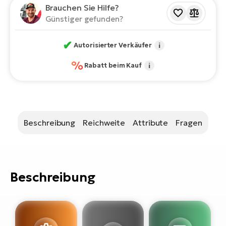
Bi
Brauchen Sie Hilfe?
Günstiger gefunden?
Sa
Cr
✔
Autorisierter Verkäufer
i
E-
Bi
%
Rabatt beim Kauf
i
Ra
E-
A
Beschreibung
Reichweite
Attribute
Fragen
E-
BH
Bi
Beschreibung
E-
Bi
Mo
E-