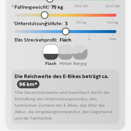
300 Wh
600 Wh
900 Wh
1200 Wh
Fahrergewicht:
75 kg
50 kg
80 kg
110 kg
140 kg
Unterstützungsstufe:
3
Min
2
3
4
Max
Das Streckenprofil:
Flach
Flach
Mittel
Bergig
Die Reichweite des E-Bikes beträgt ca.
96 km*
*Die Gesamtreichweite wird beeinflusst durch: die
Einstellung des Unterstützungsmodus, den
technischen Zustand des E-Bikes, das Alter des
Akkus, die Umgebungstemperatur, den Gegenwind
und die Fahrtechnik