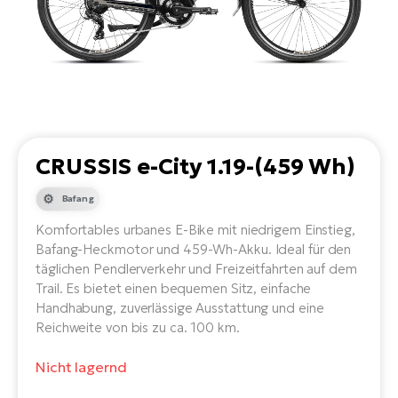
Li
Ta
Di
Bi
Ha
Tr
un
Se
Ap
e-
Tr
Sä
E-
Ko
E-
Tu
Lu
Ro
Kl
El
Ma
He
SU
Mo
E-
CRUSSIS e-City 1.19-(459 Wh)
E-
Gr
AV
4E
BI
Bafang
Er
E-
We
D
Komfortables urbanes E-Bike mit niedrigem Einstieg,
bi
Fa
E-
Bafang-Heckmotor und 459-Wh-Akku. Ideal für den
täglichen Pendlerverkehr und Freizeitfahrten auf dem
Bu
Bi
Fi
Trail. Es bietet einen bequemen Sitz, einfache
E-
Handhabung, zuverlässige Ausstattung und eine
E-
bi
Sc
Reichweite von bis zu ca. 100 km.
LA
Ca
TE
Nicht lagernd
E-
Zu