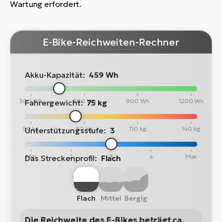
Wartung erfordert.
E-Bike-Reichweiten-Rechner
Akku-Kapazität:
459 Wh
300 Wh
600 Wh
900 Wh
1200 Wh
Fahrergewicht:
75 kg
50 kg
80 kg
110 kg
140 kg
Unterstützungsstufe:
3
Min
2
3
4
Max
Das Streckenprofil:
Flach
Flach
Mittel
Bergig
Die Reichweite des E-Bikes beträgt ca.