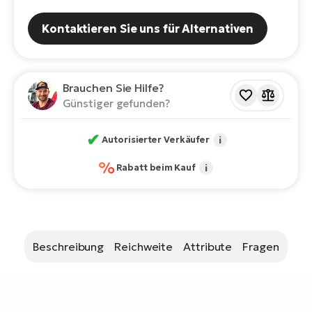
E-
Po
Bi
Kontaktieren Sie uns für Alternativen
Pr
Te
R2
Ke
Bri
Brauchen Sie Hilfe?
E-
Günstiger gefunden?
bi
Pe
✔
Co
Autorisierter Verkäufer
i
Ha
E-
%
Rabatt beim Kauf
i
St
Te
T
E-
Fa
S
Beschreibung
Reichweite
Attribute
Fragen
Sa
E-
GP
Ri
Or
E-