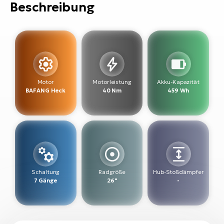
Bi
Beschreibung
Sa
Cr
E-
Bi
Ra
Motor
Motorleistung
Akku-Kapazität
BAFANG Heck
40 Nm
459 Wh
E-
A
E-
BH
Bi
Schaltung
Radgröße
Hub-Stoßdämpfer
E-
7 Gänge
26"
-
Bi
Mo
E-