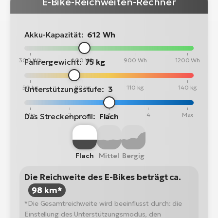
E-Bike-Reichweiten-Rechner
Akku-Kapazität:
612 Wh
300 Wh
600 Wh
900 Wh
1200 Wh
Fahrergewicht:
75 kg
50 kg
80 kg
110 kg
140 kg
Unterstützungsstufe:
3
Min
2
3
4
Max
Das Streckenprofil:
Flach
Flach
Mittel
Bergig
Die Reichweite des E-Bikes beträgt ca.
98 km*
*Die Gesamtreichweite wird beeinflusst durch: die
Einstellung des Unterstützungsmodus, den