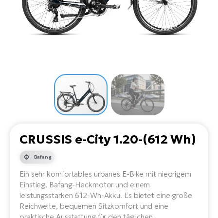
Li
Ta
Di
Bi
Ha
Tr
un
Se
Ap
e-
Tr
Sä
E-
Ko
E-
Tu
Lu
Ro
Kl
El
Ma
He
SU
Mo
E-
E-
Gr
AV
4E
BI
Er
E-
We
D
bi
Fa
E-
CRUSSIS e-City 1.20-(612 Wh)
Bu
Bi
Fi
Bafang
E-
E-
bi
Ein sehr komfortables urbanes E-Bike mit niedrigem
Sc
LA
Einstieg, Bafang-Heckmotor und einem
Ca
leistungsstarken 612-Wh-Akku. Es bietet eine große
TE
E-
Reichweite, bequemen Sitzkomfort und eine
Zu
praktische Ausstattung für den täglichen