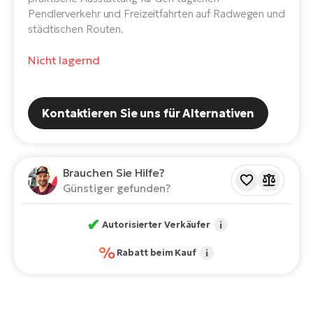
E-
Pendlerverkehr und Freizeitfahrten auf Radwegen und
Po
Bi
städtischen Routen.
Pr
Te
Nicht lagernd
R2
Ke
Bri
E-
bi
Pe
Kontaktieren Sie uns für Alternativen
Co
Ha
E-
St
Brauchen Sie Hilfe?
Te
Günstiger gefunden?
T
E-
Fa
✔
Autorisierter Verkäufer
i
S
%
Sa
E-
Rabatt beim Kauf
i
GP
Ri
Or
E-