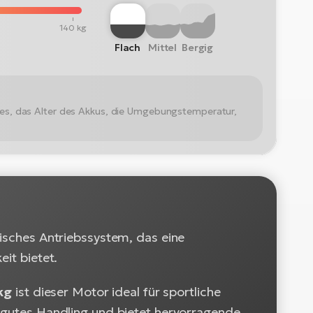
140 kg
Flach
Mittel
Bergig
kes, das Alter des Akkus, die Umgebungstemperatur,
risches Antriebssystem, das eine
eit bietet.
kg
ist dieser Motor ideal für sportliche
n gutes Handling und bietet hervorragende