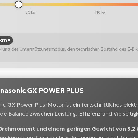
80 kg
110 kg
 km*
stellung des Unterstützungsmodus, den technischen Zustand des E-Bi
anasonic GX POWER PLUS
c GX Power Plus-Motor ist ein fortschrittliches elekt
e Balance zwischen Leistung, Effizienz und Vielseitigk
Drehmoment und einem geringen Gewicht von 3,2 
den Bergen und anspruchsvolle Touren. Er sorgt für ei