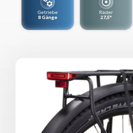
Getriebe
Räder
8 Gänge
27,5"