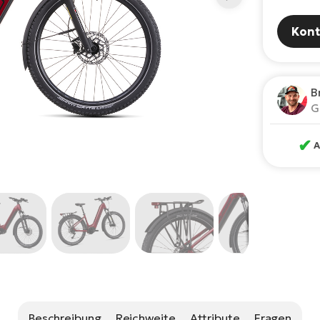
Kont
B
G
✔
A
Beschreibung
Reichweite
Attribute
Fragen