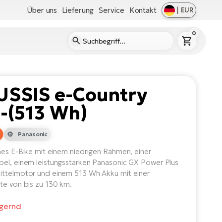
Über uns
Lieferung
Service
Kontakt
|
EUR
0
USSIS e-Country
1-(513 Wh)
Panasonic
nes E-Bike mit einem niedrigen Rahmen, einer
el, einem leistungsstarken Panasonic GX Power Plus
ttelmotor und einem 513 Wh Akku mit einer
te von bis zu 130 km.
agernd