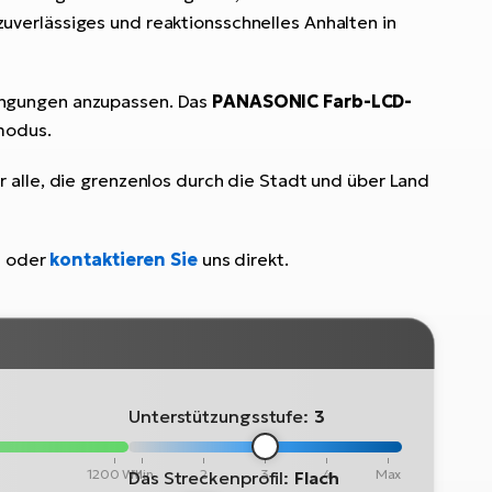
verlässiges und reaktionsschnelles Anhalten in
dingungen anzupassen. Das
PANASONIC Farb-LCD-
smodus.
 alle, die grenzenlos durch die Stadt und über Land
s oder
kontaktieren Sie
uns direkt.
Unterstützungsstufe:
3
1200 Wh
Min
2
3
4
Max
Das Streckenprofil:
Flach