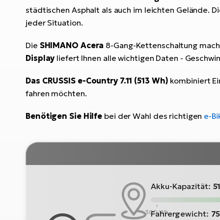
städtischen Asphalt als auch im leichten Gelände. 
jeder Situation.
Die
SHIMANO Acera
8-Gang-Kettenschaltung macht 
Display
liefert Ihnen alle wichtigen Daten - Geschw
Das CRUSSIS e-Country 7.11 (513 Wh)
kombiniert Ei
fahren möchten.
Benötigen Sie Hilfe
bei der Wahl des richtigen
e-Bi
Akku-Kapazität:
5
300 Wh
Fahrergewicht:
75