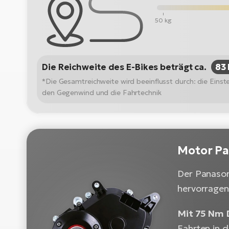
50 kg
Die Reichweite des E-Bikes beträgt ca.
83
*Die Gesamtreichweite wird beeinflusst durch: die Ein
den Gegenwind und die Fahrtechnik
Motor P
Der Panasoni
hervorragend
Mit 75 Nm 
Fahrten in 