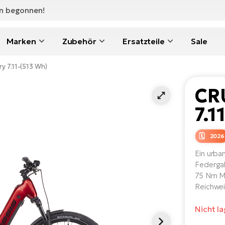
en begonnen!
Marken
Zubehör
Ersatzteile
Sale
y 7.11-(513 Wh)
CR
7.1
2026
Ein urba
Federgab
75 Nm Mi
Reichwei
Nicht l