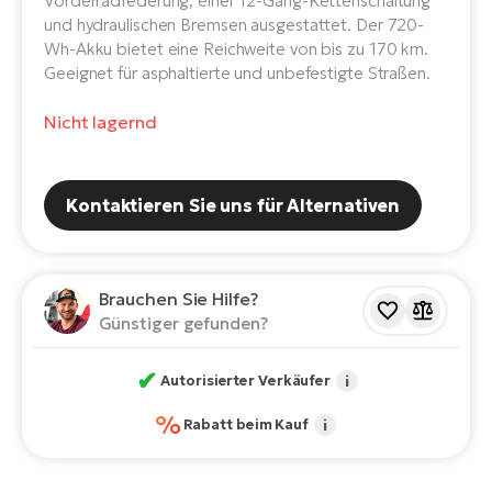
Vorderradfederung, einer 12-Gang-Kettenschaltung
E-
Po
und hydraulischen Bremsen ausgestattet. Der 720-
Bi
Wh-Akku bietet eine Reichweite von bis zu 170 km.
Pr
Te
Geeignet für asphaltierte und unbefestigte Straßen.
R2
Ke
Nicht lagernd
Bri
E-
bi
Pe
Kontaktieren Sie uns für Alternativen
Co
Ha
E-
St
Te
Brauchen Sie Hilfe?
T
E-
Günstiger gefunden?
Fa
S
✔
Autorisierter Verkäufer
i
Sa
E-
%
Rabatt beim Kauf
i
GP
Ri
Or
E-