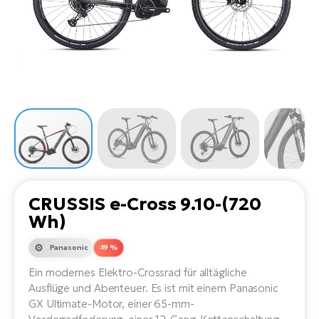
Li
Ta
Di
Bi
Ha
Tr
un
Se
Ap
e-
Tr
Sä
E-
Ko
E-
Tu
Lu
Ro
Kl
El
Ma
He
SU
Mo
E-
E-
Gr
AV
4E
BI
Er
E-
We
D
bi
Fa
E-
CRUSSIS e-Cross 9.10-(720
Bu
Bi
Wh)
Fi
E-
E-
Panasonic
-19 %
bi
Sc
LA
Ein modernes Elektro-Crossrad für alltägliche
Ca
TE
Ausflüge und Abenteuer. Es ist mit einem Panasonic
E-
Zu
GX Ultimate-Motor, einer 65-mm-