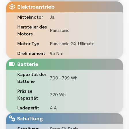
Elektroantrieb
Mittelmotor
Ja
Hersteller des
Panasonic
Motors
Motor Typ
Panasonic GX Ultimate
Drehmoment
95 Nm
Batterie
Kapazität der
700 - 799 Wh
Batterie
Präzise
720 Wh
Kapazität
Ladegerät
4 A
Schaltung
Schaltung
Sram SX Eagle