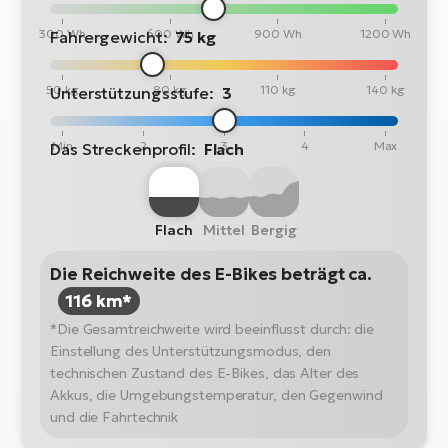
300 Wh
600 Wh
900 Wh
1200 Wh
Fahrergewicht:
75 kg
50 kg
80 kg
110 kg
140 kg
Unterstützungsstufe:
3
Min
2
3
4
Max
Das Streckenprofil:
Flach
Flach
Mittel
Bergig
Die Reichweite des E-Bikes beträgt ca.
116 km*
*Die Gesamtreichweite wird beeinflusst durch: die
Einstellung des Unterstützungsmodus, den
technischen Zustand des E-Bikes, das Alter des
Akkus, die Umgebungstemperatur, den Gegenwind
und die Fahrtechnik