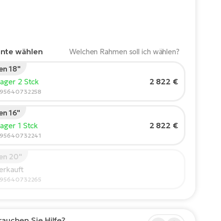
ante wählen
Welchen Rahmen soll ich wählen?
n 18"
rgröße des Fahrers:
165
cm
2 822 €
Lager 2 Stck
210
595640732258
n 16"
ohlene Größe
*
:
17 - 18" (M)
2 822 €
Lager 1 Stck
Werte sind nur Richtwerte.
595640732241
n 20"
erkauft
595640732265
rauchen Sie Hilfe?