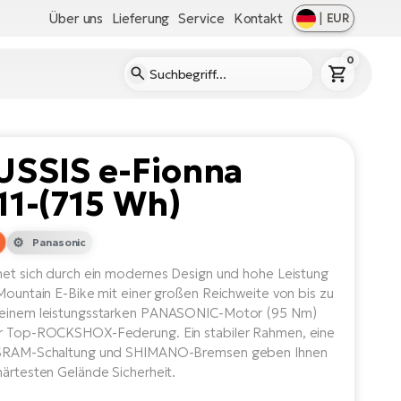
Über uns
Lieferung
Service
Kontakt
|
EUR
0
USSIS e-Fionna
11-(715 Wh)
Panasonic
net sich durch ein modernes Design und hohe Leistung
 Mountain E-Bike mit einer großen Reichweite von bis zu
 einem leistungsstarken PANASONIC-Motor (95 Nm)
r Top-ROCKSHOX-Federung. Ein stabiler Rahmen, eine
 SRAM-Schaltung und SHIMANO-Bremsen geben Ihnen
härtesten Gelände Sicherheit.