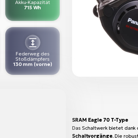
Akku-Kapazität
715 Wh
Federweg des
Stoßdämpfers
130 mm (vorne)
SRAM Eagle 70 T-Type
Das Schaltwerk bietet dank
Schaltvorgänge
. Die robu