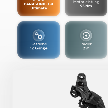
Motorleistung
PANASONIC GX
95 Nm
Ultimate
Getriebe
Räder
12 Gänge
29"