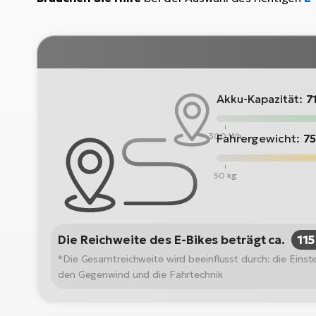
Akku-Kapazität:
7
300 Wh
Fahrergewicht:
75
50 kg
Die Reichweite des E-Bikes beträgt ca.
11
*Die Gesamtreichweite wird beeinflusst durch: die Ein
den Gegenwind und die Fahrtechnik