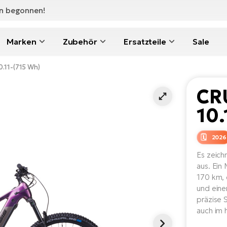
en begonnen!
Marken
Zubehör
Ersatzteile
Sale
0.11-(715 Wh)
CR
10.
2026
Es zeich
aus. Ein
170 km,
und eine
präzise
auch im 