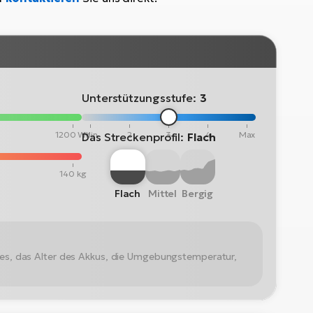
Unterstützungsstufe:
3
1200 Wh
Min
2
3
4
Max
Das Streckenprofil:
Flach
140 kg
Flach
Mittel
Bergig
kes, das Alter des Akkus, die Umgebungstemperatur,