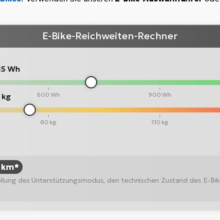
E-Bike-Reichweiten-Rechner
15 Wh
600 Wh
900 Wh
 kg
80 kg
110 kg
5 km*
stellung des Unterstützungsmodus, den technischen Zustand des E-Bi