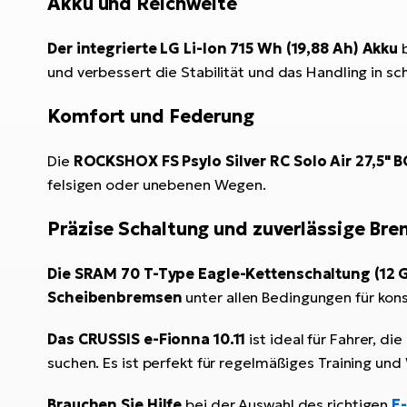
Akku und Reichweite
Der integrierte LG Li-Ion 715 Wh (19,88 Ah) Akku
b
und verbessert die Stabilität und das Handling in s
Komfort und Federung
Die
ROCKSHOX FS Psylo Silver RC Solo Air 27,5"
felsigen oder unebenen Wegen.
Präzise Schaltung und zuverlässige Br
Die SRAM 70 T-Type Eagle-Kettenschaltung (12 
Scheibenbremsen
unter allen Bedingungen für kon
Das CRUSSIS e-Fionna 10.11
ist ideal für Fahrer, d
suchen. Es ist perfekt für regelmäßiges Training un
Brauchen Sie Hilfe
bei der Auswahl des richtigen
E