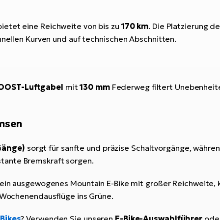
ietet eine Reichweite von bis zu
170 km
. Die Platzierung 
chnellen Kurven und auf technischen Abschnitten.
 BOOST-Luftgabel
mit
130 mm
Federweg filtert Unebenheiten
emsen
Gänge)
sorgt für sanfte und präzise Schaltvorgänge, währe
stante Bremskraft sorgen.
ie ein ausgewogenes Mountain E-Bike mit großer Reichweite,
d Wochenendausflüge ins Grüne.
-Bikes
? Verwenden Sie unseren
E-Bike-Auswahlführer
ode