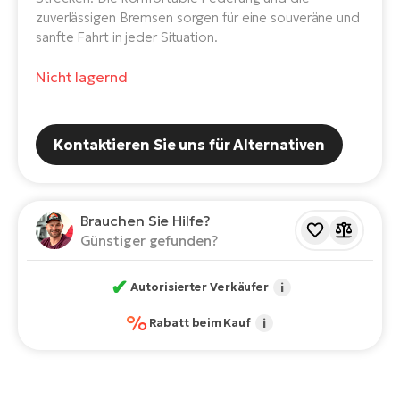
E-
zuverlässigen Bremsen sorgen für eine souveräne und
Po
Bi
sanfte Fahrt in jeder Situation.
Pr
Te
Nicht lagernd
R2
Ke
Bri
E-
bi
Pe
Kontaktieren Sie uns für Alternativen
Co
Ha
E-
St
Brauchen Sie Hilfe?
Te
Günstiger gefunden?
T
E-
Fa
✔
Autorisierter Verkäufer
i
S
%
Sa
E-
Rabatt beim Kauf
i
GP
Ri
Or
E-