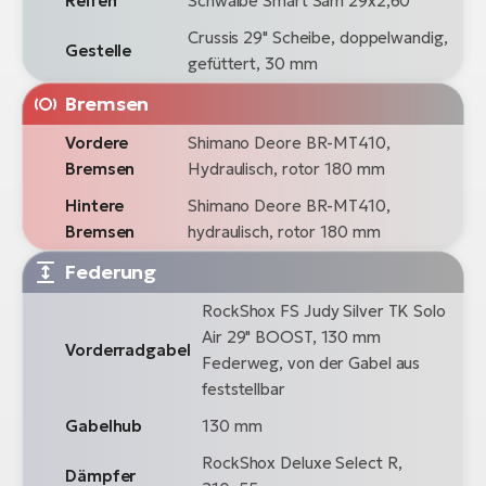
Reifen
Schwalbe Smart Sam 29x2,60
Crussis 29" Scheibe, doppelwandig,
Gestelle
gefüttert, 30 mm
Bremsen
Vordere
Shimano Deore BR-MT410,
Bremsen
Hydraulisch, rotor 180 mm
Hintere
Shimano Deore BR-MT410,
Bremsen
hydraulisch, rotor 180 mm
Federung
RockShox FS Judy Silver TK Solo
Air 29" BOOST, 130 mm
Vorderradgabel
Federweg, von der Gabel aus
feststellbar
Gabelhub
130 mm
RockShox Deluxe Select R,
Dämpfer