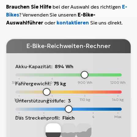
Brauchen Sie Hilfe
bei der Auswahl des richtigen
E-
Bikes
? Verwenden Sie unseren
E-Bike-
Auswahlführer
oder
kontaktieren
Sie uns direkt.
E-Bike-Reichweiten-Rechner
Akku-Kapazität:
894 Wh
300 Wh
600 Wh
900 Wh
1200 Wh
Fahrergewicht:
75 kg
50 kg
80 kg
110 kg
140 kg
Unterstützungsstufe:
3
Min
2
3
4
Max
Das Streckenprofil:
Flach