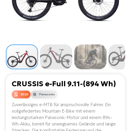
Li
Ta
Di
Bi
Ha
Tr
un
Se
Ap
e-
Tr
Sä
E-
Ko
E-
Tu
Lu
Ro
Kl
El
Ma
He
SU
Mo
E-
E-
Gr
AV
4E
BI
Er
E-
We
D
bi
Fa
E-
CRUSSIS e-Full 9.11-(894 Wh)
Bu
Bi
Fi
2026
Panasonic
E-
E-
bi
Zuverlässiges e-MTB für anspruchsvolle Fahrer. Ein
Sc
LA
vollgefedertes Mountain E-Bike mit einem
Ca
leistungsstarken Panasonic-Motor und einem 894-
TE
E-
Wh-Akku, bereit für unwegsames Gelände und lange
Zu
Strecken. Die komfortable Federung und die