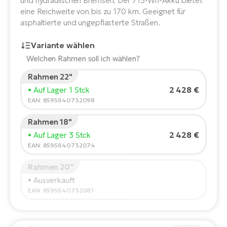
und hydraulischen Bremsen. Der 715-Wh-Akku bietet
E-
Po
eine Reichweite von bis zu 170 km. Geeignet für
Bi
asphaltierte und ungepflasterte Straßen.
Pr
Te
Variante wählen
R2
Ke
Bri
Welchen Rahmen soll ich wählen?
E-
Rahmen 22"
bi
Pe
Körpergröße des Fahrers:
165
cm
2 428 €
• Auf Lager 1 Stck
150
210
EAN: 8595640732098
Co
Ha
E-
Rahmen 18"
St
Empfohlene Größe
*
:
17 - 18" (M)
2 428 €
• Auf Lager 3 Stck
Te
*Diese Werte sind nur Richtwerte.
EAN: 8595640732074
T
E-
Fa
Rahmen 20"
S
• Ausverkauft
Sa
E-
EAN: 8595640732081
GP
Ri
Or
E-