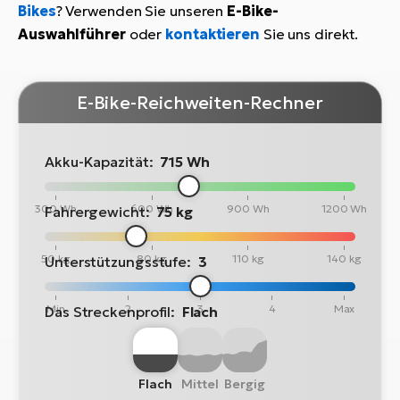
Bikes
? Verwenden Sie unseren
E-Bike-
Auswahlführer
oder
kontaktieren
Sie uns direkt.
E-Bike-Reichweiten-Rechner
Akku-Kapazität:
715 Wh
300 Wh
600 Wh
900 Wh
1200 Wh
Fahrergewicht:
75 kg
50 kg
80 kg
110 kg
140 kg
Unterstützungsstufe:
3
Min
2
3
4
Max
Das Streckenprofil:
Flach
Flach
Mittel
Bergig