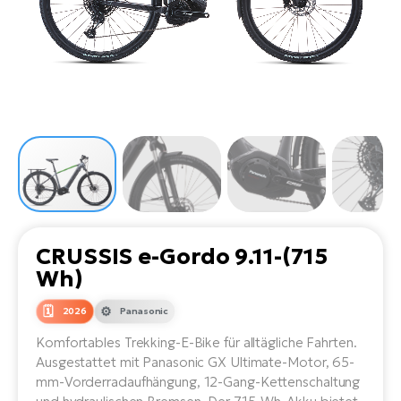
Li
Ta
Di
Bi
Ha
Tr
un
Se
Ap
e-
Tr
Sä
E-
Ko
E-
Tu
Lu
Ro
Kl
El
Ma
He
SU
Mo
E-
E-
Gr
AV
4E
BI
Er
E-
We
D
bi
Fa
E-
CRUSSIS e-Gordo 9.11-(715
Bu
Bi
Wh)
Fi
E-
E-
2026
Panasonic
bi
Sc
LA
Komfortables Trekking-E-Bike für alltägliche Fahrten.
Ca
TE
Ausgestattet mit Panasonic GX Ultimate-Motor, 65-
E-
Zu
mm-Vorderradaufhängung, 12-Gang-Kettenschaltung