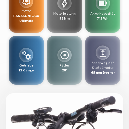
W
Motor
Motorleistung
Akku-Kapazität
PANASONIC GX
E-
95 Nm
715 Wh
Ultimate
Federweg der
Getriebe
Räder
Stoßdämpfer
12 Gänge
28"
65 mm (vorne)