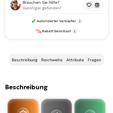
Bi
Brauchen Sie Hilfe?
Günstiger gefunden?
Sa
Cr
✔
Autorisierter Verkäufer
i
E-
Bi
%
Rabatt beim Kauf
i
Ra
E-
A
Beschreibung
Reichweite
Attribute
Fragen
E-
BH
Bi
Beschreibung
E-
Bi
Mo
E-