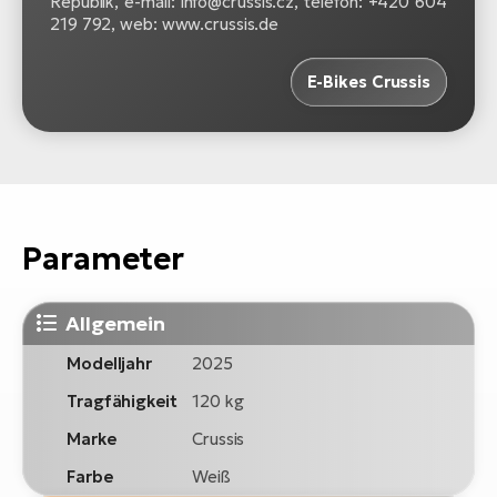
Republik, e-mail: info@crussis.cz, telefon: +420 604
219 792, web: www.crussis.de
E-Bikes Crussis
Parameter
Allgemein
Modelljahr
2025
Tragfähigkeit
120 kg
Marke
Crussis
Farbe
Weiß