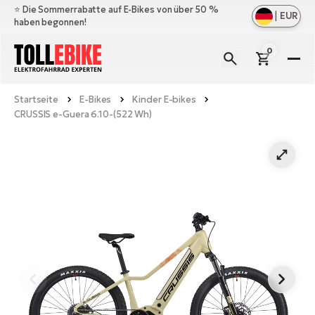
⭐️ Die Sommerrabatte auf E-Bikes von über 50 %
|
EUR
haben begonnen!
0
E-
Bi
Startseite
E-Bikes
Kinder E-bikes
All
M
CRUSSIS e-Guera 6.10-(522 Wh)
an
All
Zu
Ful
an
E-
All
Er
Cr
M
an
E-
All
Sa
Mo
Be
an
A
E-
Sc
E-
Ba
Üb
Ci
un
Ge
Le
E-
La
Fo
Bi