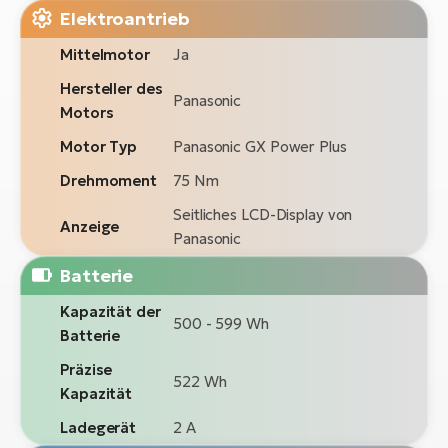
Elektroantrieb
Mittelmotor
Ja
Hersteller des
Panasonic
Motors
Motor Typ
Panasonic GX Power Plus
Drehmoment
75 Nm
Seitliches LCD-Display von
Anzeige
Panasonic
Batterie
Kapazität der
500 - 599 Wh
Batterie
Präzise
522 Wh
Kapazität
Ladegerät
2 A