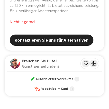
und einem 522-Wh-Akku, der eine Reichweite von bis
E-
Po
zu 130 km ermöglicht. Es bietet ausreichend Leistung.
Bi
Ein zuverlässiger Abenteuerpartner.
Pr
Te
Nicht lagernd
R2
Ke
Bri
E-
bi
Pe
Kontaktieren Sie uns für Alternativen
Co
Ha
E-
St
Brauchen Sie Hilfe?
Te
Günstiger gefunden?
T
E-
Fa
✔
Autorisierter Verkäufer
i
S
Sa
E-
%
Rabatt beim Kauf
i
GP
Ri
Or
E-