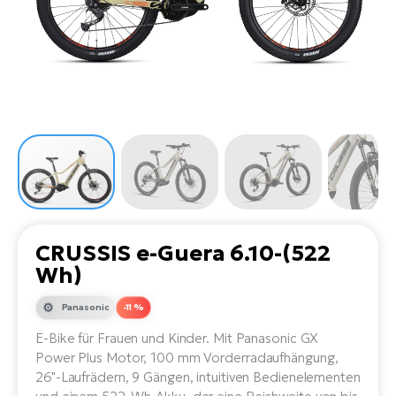
Li
Ta
Di
Bi
Ha
Tr
un
Se
Ap
e-
Tr
Sä
E-
Ko
E-
Tu
Lu
Ro
Kl
El
Ma
He
SU
Mo
E-
E-
Gr
AV
4E
BI
Er
E-
We
D
bi
Fa
E-
CRUSSIS e-Guera 6.10-(522
Bu
Bi
Wh)
Fi
E-
E-
Panasonic
-11 %
bi
Sc
LA
E-Bike für Frauen und Kinder. Mit Panasonic GX
Ca
TE
Power Plus Motor, 100 mm Vorderradaufhängung,
E-
Zu
26"-Laufrädern, 9 Gängen, intuitiven Bedienelementen