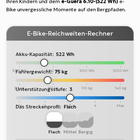
Ihren Kindern und dem
e-Guera 6.10-(522 Wh)
e-
Bike unvergessliche Momente auf den Bergpfaden.
E-Bike-Reichweiten-Rechner
Akku-Kapazität:
522 Wh
300 Wh
600 Wh
900 Wh
1200 Wh
Fahrergewicht:
75 kg
50 kg
80 kg
110 kg
140 kg
Unterstützungsstufe:
3
Min
2
3
4
Max
Das Streckenprofil:
Flach
Flach
Mittel
Bergig