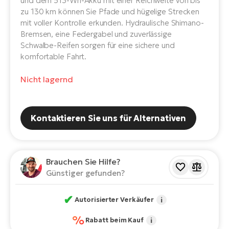
und dem 513-Wh-Akku mit einer Reichweite von bis
E-
Po
zu 130 km können Sie Pfade und hügelige Strecken
Bi
mit voller Kontrolle erkunden. Hydraulische Shimano-
Pr
Te
Bremsen, eine Federgabel und zuverlässige
Schwalbe-Reifen sorgen für eine sichere und
R2
Ke
komfortable Fahrt.
Bri
E-
Nicht lagernd
bi
Pe
Co
Ha
E-
Kontaktieren Sie uns für Alternativen
St
Te
T
E-
Fa
Brauchen Sie Hilfe?
S
Günstiger gefunden?
Sa
E-
✔
Autorisierter Verkäufer
i
GP
Ri
Or
%
E-
Rabatt beim Kauf
i