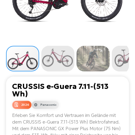
Li
Ta
Di
Bi
Ha
Tr
un
Se
Ap
e-
Tr
Sä
E-
Ko
E-
Tu
Lu
Ro
Kl
El
Ma
He
SU
Mo
E-
E-
Gr
AV
4E
BI
Er
E-
We
D
bi
Fa
E-
CRUSSIS e-Guera 7.11-(513
Bu
Bi
Wh)
Fi
E-
E-
2026
Panasonic
bi
Sc
LA
Erleben Sie Komfort und Vertrauen im Gelände mit
Ca
TE
dem CRUSSIS e-Guera 7.11-(513 Wh) Elektrofahrrad.
E-
Zu
Mit dem PANASONIC GX Power Plus Motor (75 Nm)