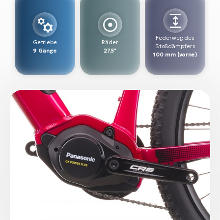
W
E-
Federweg des
Getriebe
Räder
Stoßdämpfers
9 Gänge
27,5"
100 mm (vorne)