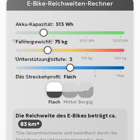
E-Bike-Reichweiten-Rechner
Akku-Kapazität:
513 Wh
300 Wh
600 Wh
900 Wh
1200 Wh
Fahrergewicht:
75 kg
50 kg
80 kg
110 kg
140 kg
Unterstützungsstufe:
3
Min
2
3
4
Max
Das Streckenprofil:
Flach
Flach
Mittel
Bergig
Die Reichweite des E-Bikes beträgt ca.
83 km*
*Die Gesamtreichweite wird beeinflusst durch: die
Einstellung des Unterstützungsmodus, den