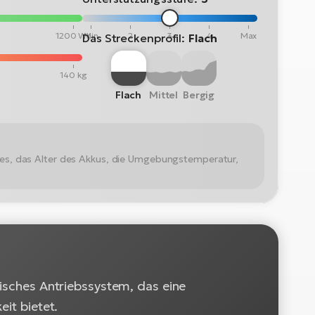
1200 Wh
Min
2
3
4
Max
Das Streckenprofil:
Flach
140 kg
Flach
Mittel
Bergig
kes, das Alter des Akkus, die Umgebungstemperatur,
risches Antriebssystem, das eine
eit bietet.