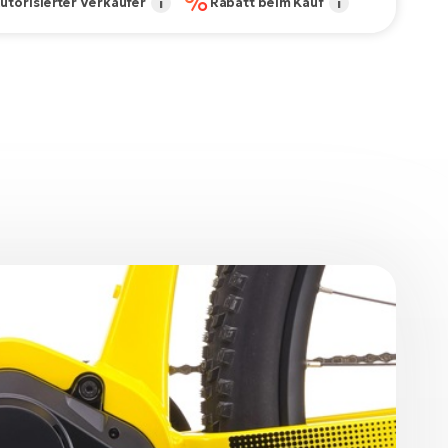
%
utorisierter Verkäufer
i
Rabatt beim Kauf
i