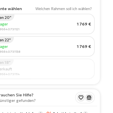
ante wählen
Welchen Rahmen soll ich wählen?
n 20"
rgröße des Fahrers:
165
cm
1 769 €
Lager
210
595640731121
n 22"
ohlene Größe
*
:
17 - 18" (M)
1 769 €
Lager
Werte sind nur Richtwerte.
595640731138
n 18"
erkauft
595640731114
rauchen Sie Hilfe?
ünstiger gefunden?