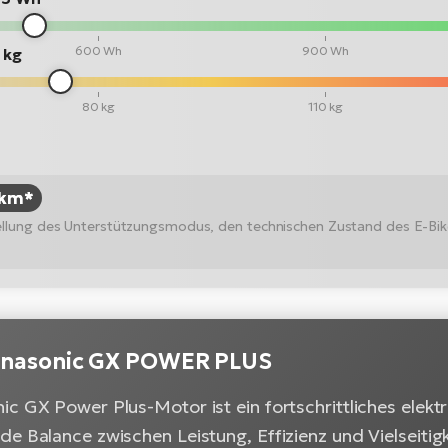
600 Wh
900 Wh
 kg
80 kg
110 kg
 km*
stellung des Unterstützungsmodus, den technischen Zustand des E-Bi
anasonic GX POWER PLUS
c GX Power Plus-Motor ist ein fortschrittliches elekt
e Balance zwischen Leistung, Effizienz und Vielseitigk