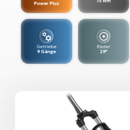
75 Nm
Power Plus
Getriebe
Räder
9 Gänge
29"