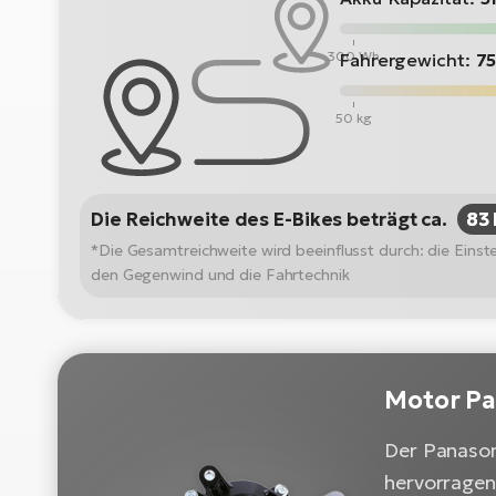
300 Wh
Fahrergewicht:
75
50 kg
Die Reichweite des E-Bikes beträgt ca.
83
*Die Gesamtreichweite wird beeinflusst durch: die Ein
den Gegenwind und die Fahrtechnik
Motor P
Der Panasoni
hervorragend