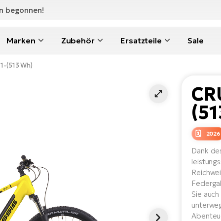
en begonnen!
Marken
Zubehör
Ersatzteile
Sale
11-(513 Wh)
CRU
(5
2026
Dank de
leistung
Reichwei
Federgab
Sie auch
unterweg
Abenteu