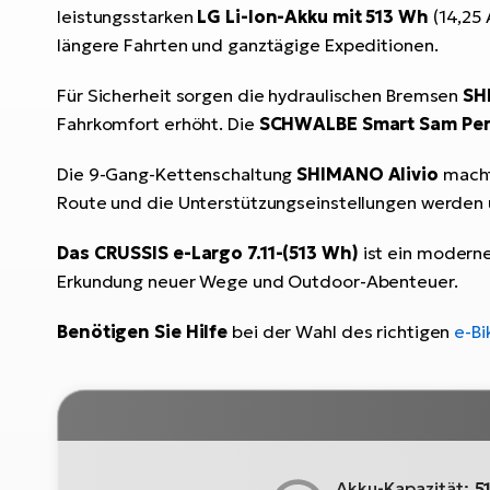
leistungsstarken
LG Li-Ion-Akku mit 513 Wh
(14,25 
längere Fahrten und ganztägige Expeditionen.
Für Sicherheit sorgen die hydraulischen Bremsen
SH
Fahrkomfort erhöht. Die
SCHWALBE Smart Sam Per
Die 9-Gang-Kettenschaltung
SHIMANO Alivio
macht 
Route und die Unterstützungseinstellungen werden 
Das CRUSSIS e-Largo 7.11-(513 Wh)
ist ein moderne
Erkundung neuer Wege und Outdoor-Abenteuer.
Benötigen Sie Hilfe
bei der Wahl des richtigen
e-Bi
Akku-Kapazität:
5