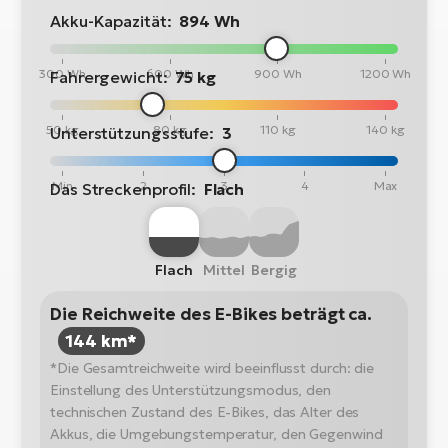
Akku-Kapazität:
894 Wh
300 Wh
600 Wh
900 Wh
1200 Wh
Fahrergewicht:
75 kg
50 kg
80 kg
110 kg
140 kg
Unterstützungsstufe:
3
Min
2
3
4
Max
Das Streckenprofil:
Flach
Flach
Mittel
Bergig
Die Reichweite des E-Bikes beträgt ca.
144 km*
*Die Gesamtreichweite wird beeinflusst durch: die
Einstellung des Unterstützungsmodus, den
technischen Zustand des E-Bikes, das Alter des
Akkus, die Umgebungstemperatur, den Gegenwind