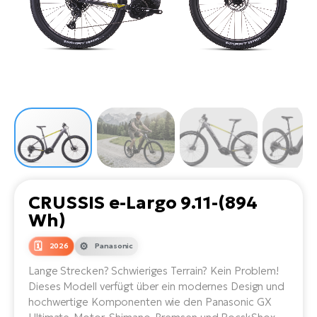
Li
Ta
Di
Bi
Ha
Tr
un
Se
Ap
e-
Tr
Sä
E-
Ko
E-
Tu
Lu
Ro
Kl
El
Ma
He
SU
Mo
E-
E-
Gr
AV
4E
BI
Er
E-
We
D
bi
Fa
E-
CRUSSIS e-Largo 9.11-(894
Bu
Bi
Wh)
Fi
E-
E-
2026
Panasonic
bi
Sc
LA
Lange Strecken? Schwieriges Terrain? Kein Problem!
Ca
TE
Dieses Modell verfügt über ein modernes Design und
E-
Zu
hochwertige Komponenten wie den Panasonic GX