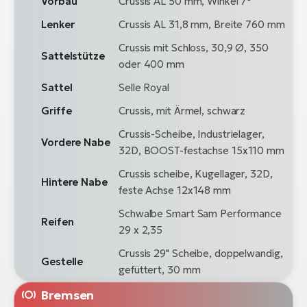
Vorbau
Crussis AL 50 mm, Winkel 7°
Lenker
Crussis AL 31,8 mm, Breite 760 mm
Crussis mit Schloss, 30,9 Ø, 350
Sattelstütze
oder 400 mm
Sattel
Selle Royal
Griffe
Crussis, mit Ärmel, schwarz
Crussis-Scheibe, Industrielager,
Vordere Nabe
32D, BOOST-festachse 15x110 mm
Crussis scheibe, Kugellager, 32D,
Hintere Nabe
feste Achse 12x148 mm
Schwalbe Smart Sam Performance
Reifen
29 x 2,35
Crussis 29" Scheibe, doppelwandig,
Gestelle
gefüttert, 30 mm
Bremsen