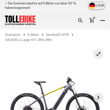
⭐️ Die Sommerrabatte auf E-Bikes von über 50 %
|
EUR
haben begonnen!
0
E-
Bi
Startseite
E-Bikes
Hardtail E-MTB
All
M
CRUSSIS e-Largo 9.11-(894 Wh)
an
All
Zu
Ful
an
E-
All
Er
Cr
M
an
E-
All
Sa
Mo
Be
an
A
E-
Sc
E-
Ba
Üb
Ci
un
Ge
Le
E-
La
Fo
Bi