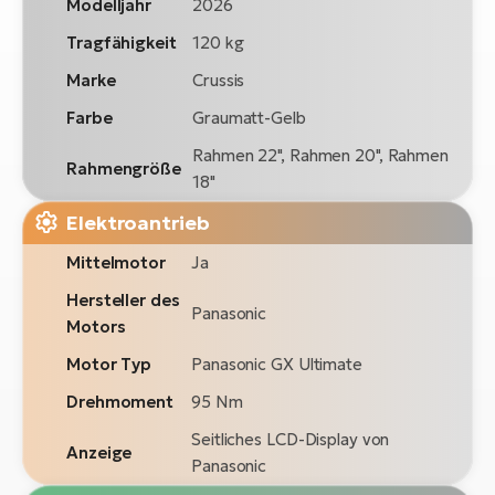
Modelljahr
2026
Tragfähigkeit
120 kg
Marke
Crussis
Farbe
Graumatt-Gelb
Rahmen 22", Rahmen 20", Rahmen
Rahmengröße
18"
Elektroantrieb
Mittelmotor
Ja
Hersteller des
Panasonic
Motors
Motor Typ
Panasonic GX Ultimate
Drehmoment
95 Nm
Seitliches LCD-Display von
Anzeige
Panasonic