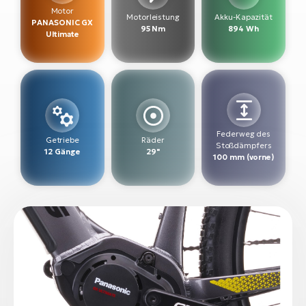
Motor
Motorleistung
Akku-Kapazität
PANASONIC GX
W
95 Nm
894 Wh
Ultimate
E-
Federweg des
Getriebe
Räder
Stoßdämpfers
12 Gänge
29"
100 mm (vorne)