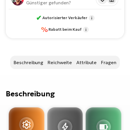
Bi
Günstiger gefunden?
Sa
✔
Autorisierter Verkäufer
i
Cr
E-
%
Rabatt beim Kauf
i
Bi
Ra
E-
Beschreibung
Reichweite
Attribute
Fragen
A
E-
BH
Beschreibung
Bi
E-
Bi
Mo
E-