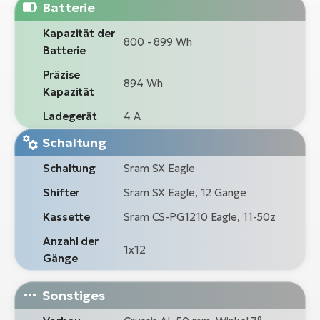
Batterie
Kapazität der
800 - 899 Wh
Batterie
Präzise
894 Wh
Kapazität
Ladegerät
4 A
Schaltung
Schaltung
Sram SX Eagle
Shifter
Sram SX Eagle, 12 Gänge
Kassette
Sram CS-PG1210 Eagle, 11-50z
Anzahl der
1x12
Gänge
Sonstiges