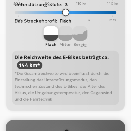
50 kg
80 kg
110 kg
140 kg
Unterstützungsstufe:
3
Min
2
3
4
Max
Das Streckenprofil:
Flach
Flach
Mittel
Bergig
Die Reichweite des E-Bikes beträgt ca.
144 km*
*Die Gesamtreichweite wird beeinflusst durch: die
Einstellung des Unterstützungsmodus, den
technischen Zustand des E-Bikes, das Alter des
Akkus, die Umgebungstemperatur, den Gegenwind
und die Fahrtechnik