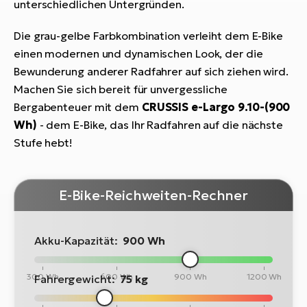
unterschiedlichen Untergründen.
Die grau-gelbe Farbkombination verleiht dem E-Bike
einen modernen und dynamischen Look, der die
Bewunderung anderer Radfahrer auf sich ziehen wird.
Machen Sie sich bereit für unvergessliche
Bergabenteuer mit dem
CRUSSIS
e-Largo 9.10-(900
Wh)
- dem E-Bike, das Ihr Radfahren auf die nächste
Stufe hebt!
E-Bike-Reichweiten-Rechner
Akku-Kapazität:
900 Wh
300 Wh
600 Wh
900 Wh
1200 Wh
Fahrergewicht:
75 kg