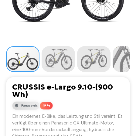
Li
Ta
Di
Bi
Ha
Tr
un
Se
Ap
e-
Tr
Sä
E-
Ko
E-
Tu
Lu
Ro
Kl
El
Ma
He
SU
Mo
E-
E-
Gr
AV
4E
BI
Er
E-
We
D
bi
Fa
E-
CRUSSIS e-Largo 9.10-(900
Bu
Bi
Wh)
Fi
E-
E-
Panasonic
-19 %
bi
Sc
LA
Ein modernes E-Bike, das Leistung und Stil vereint. Es
Ca
TE
verfügt über einen Panasonic GX Ultimate-Motor,
E-
Zu
eine 100-mm-Vorderradaufhängung, hydraulische