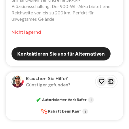
Shimano-Bremsen und eine SRAM-
E-
Po
Präzisionsschaltung. Der 900-Wh-Akku bietet eine
Bi
Reichweite von bis zu 200 km. Perfekt für
Pr
Te
unwegsames Gelände.
R2
Ke
Nicht lagernd
Bri
E-
bi
Pe
Kontaktieren Sie uns für Alternativen
Co
Ha
E-
St
Te
Brauchen Sie Hilfe?
T
E-
Günstiger gefunden?
Fa
S
✔
Autorisierter Verkäufer
i
Sa
E-
%
Rabatt beim Kauf
i
GP
Ri
Or
E-