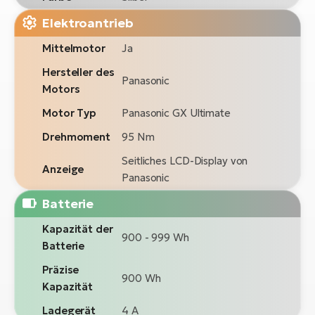
Elektroantrieb
Mittelmotor
Ja
Hersteller des
Panasonic
Motors
Motor Typ
Panasonic GX Ultimate
Drehmoment
95 Nm
Seitliches LCD-Display von
Anzeige
Panasonic
Batterie
Kapazität der
900 - 999 Wh
Batterie
Präzise
900 Wh
Kapazität
Ladegerät
4 A