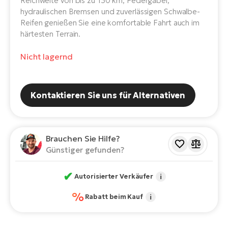
Reichweite von bis zu 130 km, Federgabel,
E-
Po
hydraulischen Bremsen und zuverlässigen Schwalbe-
Bi
Reifen genießen Sie eine komfortable Fahrt auch im
Pr
Te
härtesten Terrain.
R2
Ke
Nicht lagernd
Bri
E-
bi
Pe
Kontaktieren Sie uns für Alternativen
Co
Ha
E-
St
Te
Brauchen Sie Hilfe?
T
E-
Günstiger gefunden?
Fa
S
✔
Autorisierter Verkäufer
i
Sa
E-
%
Rabatt beim Kauf
i
GP
Ri
Or
E-