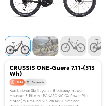
Li
Ta
Di
Bi
Ha
Tr
un
Se
Ap
e-
Tr
Sä
E-
Ko
E-
Tu
Lu
Ro
Kl
El
Ma
He
SU
Mo
E-
E-
Gr
AV
4E
BI
Er
E-
We
D
bi
Fa
E-
CRUSSIS ONE-Guera 7.11-(513
Bu
Bi
Wh)
Fi
E-
E-
2026
Panasonic
bi
Sc
LA
Kombinieren Sie Eleganz mit Leistung mit dem
Ca
TE
Mountain E-Bike mit PANASONIC GX Power Plus
E-
Zu
Motor (75 Nm) und 513 Wh Akku. Mit einer