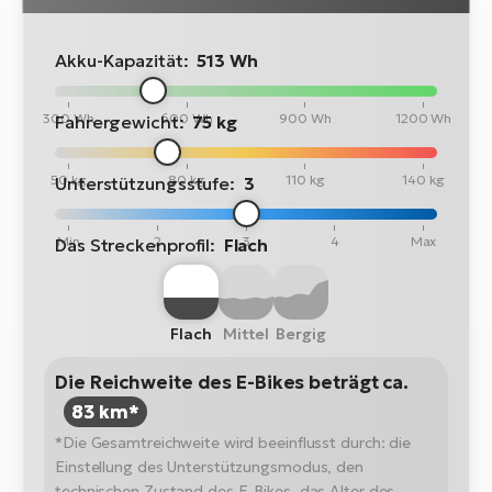
Akku-Kapazität:
513 Wh
300 Wh
600 Wh
900 Wh
1200 Wh
Fahrergewicht:
75 kg
50 kg
80 kg
110 kg
140 kg
Unterstützungsstufe:
3
Min
2
3
4
Max
Das Streckenprofil:
Flach
Flach
Mittel
Bergig
Die Reichweite des E-Bikes beträgt ca.
83 km*
*Die Gesamtreichweite wird beeinflusst durch: die
Einstellung des Unterstützungsmodus, den
technischen Zustand des E-Bikes, das Alter des