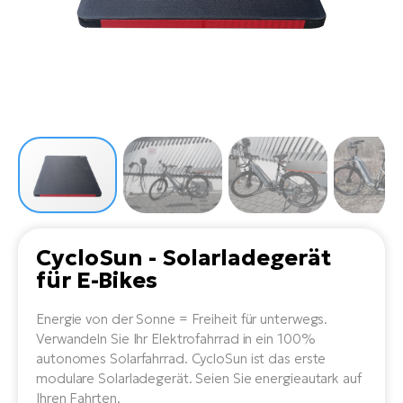
Li
Ta
Di
Bi
Ha
Tr
un
Se
Ap
e-
Tr
Sä
E-
Ko
E-
Tu
Lu
Ro
Kl
El
Ma
He
SU
Mo
E-
E-
Gr
AV
4E
BI
Er
E-
We
D
bi
Fa
E-
CycloSun - Solarladegerät
Bu
Bi
für E-Bikes
Fi
E-
E-
bi
Energie von der Sonne = Freiheit für unterwegs.
Sc
LA
Verwandeln Sie Ihr Elektrofahrrad in ein 100%
Ca
autonomes Solarfahrrad. CycloSun ist das erste
TE
E-
modulare Solarladegerät. Seien Sie energieautark auf
Zu
Ihren Fahrten.