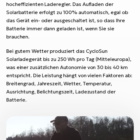
Bi
hocheffizienten Laderegler. Das Aufladen der
Solarbatterie erfolgt zu 100% automatisch, egal ob
Sa
das Gerät ein- oder ausgeschaltet ist, so dass Ihre
Cr
Batterie immer dann geladen ist, wenn Sie sie
E-
brauchen.
Bi
Bei gutem Wetter produziert das CycloSun
Ra
E-
Solarladegerät bis zu 250 Wh pro Tag (Mitteleuropa),
was einer zusätzlichen Autonomie von 30 bis 40 km
A
entspricht. Die Leistung hängt von vielen Faktoren ab:
E-
Breitengrad, Jahreszeit, Wetter, Temperatur,
Ausrichtung, Belichtungszeit, Ladezustand der
BH
Batterie.
Bi
E-
Bi
Mo
E-