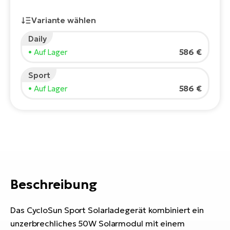
E-
Po
Variante wählen
Bi
Pr
Te
Daily
R2
586 €
• Auf Lager
Ke
Bri
E-
Sport
bi
Pe
586 €
• Auf Lager
Co
Ha
E-
St
Te
T
E-
Fa
S
Beschreibung
Sa
E-
GP
Ri
Das CycloSun Sport Solarladegerät kombiniert ein
Or
E-
unzerbrechliches 50W Solarmodul mit einem