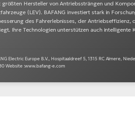
t größten Hersteller von Antriebssträngen und Kompon
htfahrzeuge (LEV). BAFANG investiert stark in Forsch
esserung des Fahrerlebnisses, der Antriebseffizienz, d
iegt. Ihre Technologien unterstützen auch intelligente
G Electric Europe B.V., Hospitaaldreef 5, 1315 RC Almere, Nieder
80 Website :www.bafang-e.com