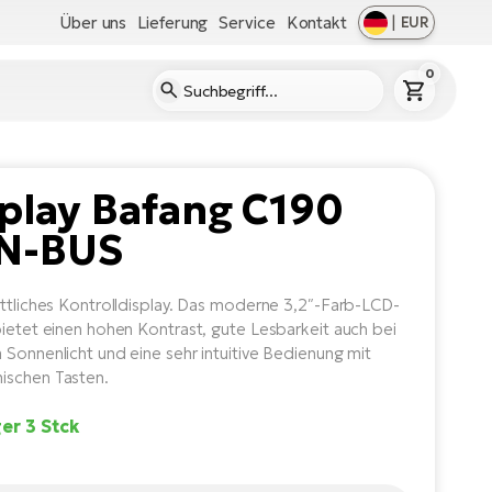
Über uns
Lieferung
Service
Kontakt
|
EUR
0
play Bafang C190
N-BUS
ittliches Kontrolldisplay. Das moderne 3,2″-Farb-LCD-
bietet einen hohen Kontrast, gute Lesbarkeit auch bei
 Sonnenlicht und eine sehr intuitive Bedienung mit
ischen Tasten.
er 3 Stck