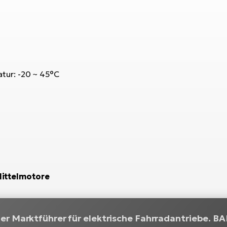
tur: -20 ~ 45°C
ittelmotore
r Marktführer für elektrische Fahrradantriebe. BA