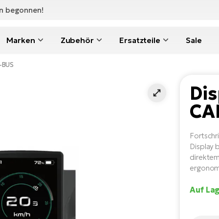
en begonnen!
Marken
Zubehör
Ersatzteile
Sale
N-BUS
Dis
CA
Fortschr
Display 
direktem
ergonom
Auf Lag