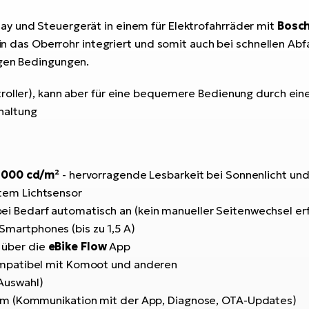
ay und Steuergerät in einem für Elektrofahrräder mit
Bosch
g in das Oberrohr integriert und somit auch bei schnellen A
igen Bedingungen.
troller), kann aber für eine bequemere Bedienung durch ei
haltung
1000 cd/m²
- hervorragende Lesbarkeit bei Sonnenlicht un
tem Lichtsensor
bei Bedarf automatisch an (kein manueller Seitenwechsel erf
martphones (bis zu 1,5 A)
 über die
eBike Flow
App
kompatibel mit Komoot und anderen
Auswahl)
tem (Kommunikation mit der App, Diagnose, OTA-Updates)