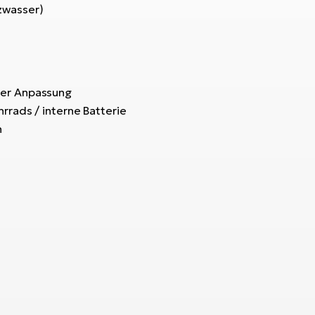
zwasser)
her Anpassung
rrads / interne Batterie
n