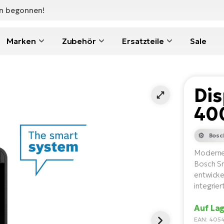
en begonnen!
Marken
Zubehör
Ersatzteile
Sale
Dis
40
Bosc
Modernes
Bosch Sm
entwickel
integrier
Auf Lag
EAN: 405