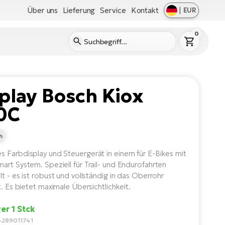
Über uns
Lieferung
Service
Kontakt
|
EUR
0
play Bosch Kiox
0C
h
 Farbdisplay und Steuergerät in einem für E-Bikes mit
art System. Speziell für Trail- und Endurofahrten
t - es ist robust und vollständig in das Oberrohr
t. Es bietet maximale Übersichtlichkeit.
er 1 Stck
4289011741