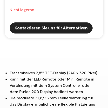
E-
Po
Bi
Nicht lagernd
Pr
Te
R2
Ke
Bri
Kontaktieren Sie uns für Alternativen
E-
bi
Pe
Co
Ha
E-
St
Te
T
E-
Transmissives 2,8"" TFT-Display (240 x 320 Pixel)
Fa
Kann mit der LED Remote oder Mini Remote in
S
Verbindung mit dem System Controller oder
Sa
E-
dem Purion 200 Display bedient werden
GP
Ri
Die modulare 31,8/35 mm Lenkerhalterung für
Or
E-
das Display ermöglicht eine flexible Platzierung