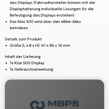
Bi
des Displays (Fahrradhersteller können mit der
Displayhalterung individuelle Lösungen für die
Sa
Befestigung des Displays erstellen)
Cr
Das Kiox 500 wird über den eBike-Akku
E-
betrieben
Bi
Details zum Produkt
Ra
Größe (L x B x H): 61 x 86 x 16 mm
E-
A
Inhalt der Lieferung
E-
1x Kiox 500 Display
1x Gebrauchsanweisung
BH
Bi
E-
Bi
Mo
E-