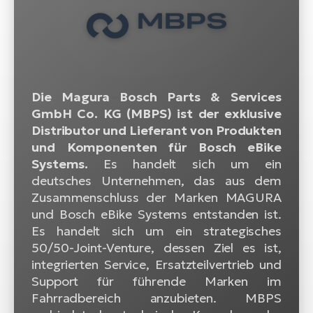
Bi
Sa
Cr
E-
Bi
Die Magura Bosch Parts & Services
GmbH Co. KG (MBPS) ist der exklusive
Ra
Distributor und Lieferant von Produkten
E-
und Komponenten für Bosch eBike
A
Systems.
Es handelt sich um ein
E-
deutsches Unternehmen, das aus dem
Zusammenschluss der Marken MAGURA
BH
und Bosch eBike Systems entstanden ist.
Bi
Es handelt sich um ein strategisches
E-
50/50-Joint-Venture, dessen Ziel es ist,
Bi
integrierten Service, Ersatzteilvertrieb und
Support für führende Marken im
Mo
Fahrradbereich anzubieten. MBPS
E-