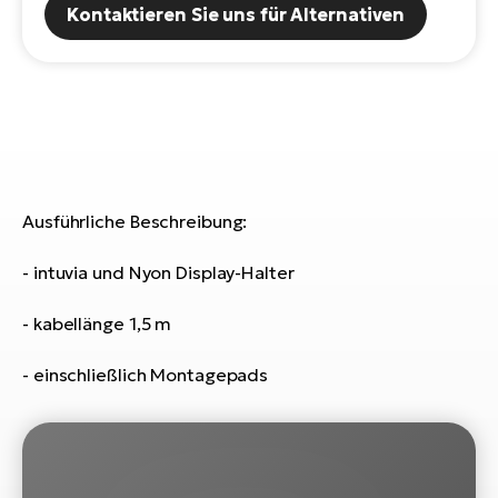
Kontaktieren Sie uns für Alternativen
E-
Po
Bi
Pr
Te
R2
Ke
Bri
E-
bi
Pe
Ausführliche Beschreibung:
Co
Ha
E-
- intuvia und Nyon Display-Halter
St
Te
T
- kabellänge 1,5 m
E-
Fa
S
- einschließlich Montagepads
Sa
E-
GP
Ri
Or
E-