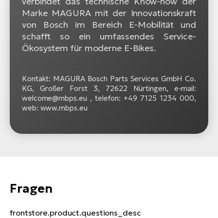
verbindet das technische Know-how der
Marke MAGURA mit der Innovationskraft
W
von Bosch im Bereich E-Mobilität und
E-
schafft so ein umfassendes Service-
Ökosystem für moderne E-Bikes.
Kontakt: MAGURA Bosch Parts Services GmbH Co.
KG, Großer Forst 3, 72622 Nürtingen, e-mail:
welcome@mbps.eu , telefon: +49 7125 1234 000,
web: www.mbps.eu
Fragen
frontstore.product.questions_desc