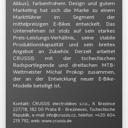
Bi
Akkus), farbenfrohem Design und gutem
Marketing hat sich die Marke zu einem
Sa
Marktführer im Segment der
Cr
mittelpreisigen E-Bikes entwickelt. Das
E-
Unternehmen ist stolz auf sein starkes
Bi
Preis-Leistungs-Verhältnis, seine stabile
Produktionskapazität und sein breites
Ra
Angebot an Zubehör. Derzeit arbeitet
E-
CRUSSIS mit der tschechischen
Radsportlegende und dreifachen MTB-
A
Weltmeister Michal Prokop zusammen,
E-
der an der Entwicklung neuer E-Bike-
Modelle beteiligt ist.
BH
Bi
E-
Kontakt: CRUSSIS electrobikes s.r.o., K Brezince
Bi
227/18, 182 00 Praha 8 - Brezineves, Tschechische
Republik, e-mail: info@crussis.cz, telefon: +420 604
Mo
219 792, web: www.crussis.de
E-