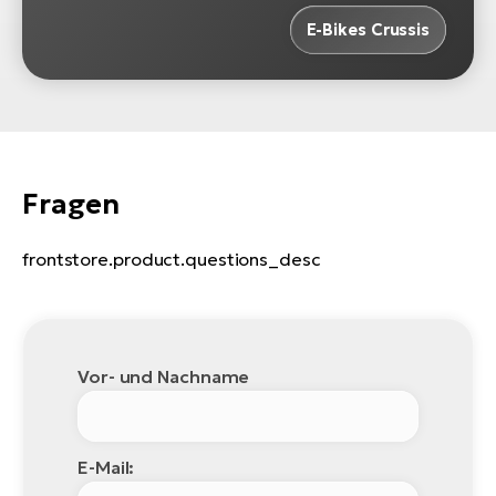
E-Bikes Crussis
W
E-
Fragen
frontstore.product.questions_desc
Vor- und Nachname
E-Mail: