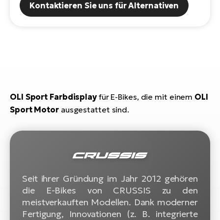
Kontaktieren Sie uns für Alternativen
E-
Po
Bi
Pr
Te
R2
Ke
Bri
E-
bi
Pe
OLI Sport Farbdisplay
für E-Bikes, die mit einem
OLI
Co
Ha
Sport Motor
ausgestattet sind.
E-
St
Te
T
E-
Fa
S
Sa
E-
Seit ihrer Gründung im Jahr 2012 gehören
die E-Bikes von CRUSSIS zu den
GP
Ri
meistverkauften Modellen. Dank moderner
Or
E-
Fertigung, Innovationen (z. B. integrierte