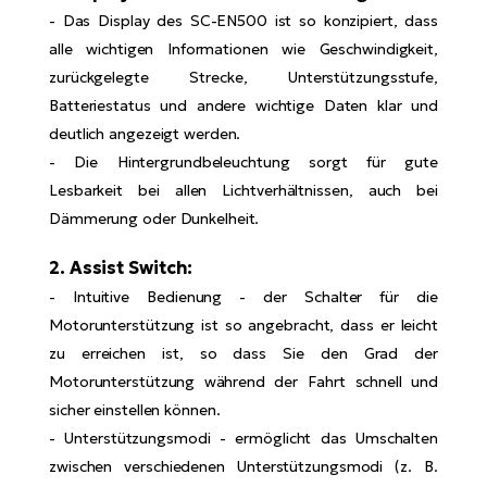
Bi
- Das Display des SC-EN500 ist so konzipiert, dass
alle wichtigen Informationen wie Geschwindigkeit,
Sa
zurückgelegte Strecke, Unterstützungsstufe,
Cr
E-
Batteriestatus und andere wichtige Daten klar und
Bi
deutlich angezeigt werden.
- Die Hintergrundbeleuchtung sorgt für gute
Ra
Lesbarkeit bei allen Lichtverhältnissen, auch bei
E-
Dämmerung oder Dunkelheit.
A
2. Assist Switch:
E-
- Intuitive Bedienung - der Schalter für die
Motorunterstützung ist so angebracht, dass er leicht
BH
Bi
zu erreichen ist, so dass Sie den Grad der
E-
Motorunterstützung während der Fahrt schnell und
Bi
sicher einstellen können.
- Unterstützungsmodi - ermöglicht das Umschalten
Mo
zwischen verschiedenen Unterstützungsmodi (z. B.
E-