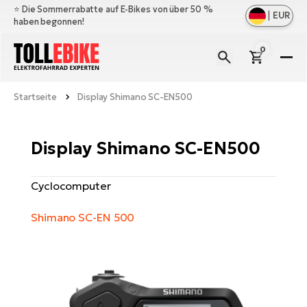
⭐️ Die Sommerrabatte auf E-Bikes von über 50 %
|
EUR
haben begonnen!
0
E-
Bi
Startseite
Display Shimano SC-EN500
All
M
an
All
Zu
Display Shimano SC-EN500
Ful
an
E-
All
Er
Cyclocomputer
Cr
M
an
E-
All
Sa
Mo
Shimano SC-EN 500
Be
an
A
E-
Sc
E-
Ba
Üb
Ci
un
Ge
Le
E-
La
Fo
Bi