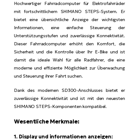
Hochwertiger Fahrradcomputer für Elektrofahrräder
E-
Po
mit fortschrittlichem SHIMANO STEPS-System. Er
Bi
Pr
bietet eine übersichtliche Anzeige der wichtigsten
Te
Informationen, eine einfache Steuerung der
R2
Ke
Bri
Unterstützungsstufen und zuverlässige Konnektivität.
E-
Dieser Fahrradcomputer erhöht den Komfort, die
bi
Pe
Sicherheit und die Kontrolle über Ihr E-Bike und ist
damit die ideale Wahl für alle Radfahrer, die eine
Co
Ha
moderne und effiziente Möglichkeit zur Überwachung
E-
und Steuerung ihrer Fahrt suchen.
St
Te
T
Dank des modernen SD300-Anschlusses bietet er
E-
Fa
zuverlässige Konnektivität und ist mit den neuesten
S
SHIMANO STEPS-Komponenten kompatibel.
Sa
E-
Wesentliche Merkmale:
GP
Ri
Or
E-
1. Display und informationen anzeigen: