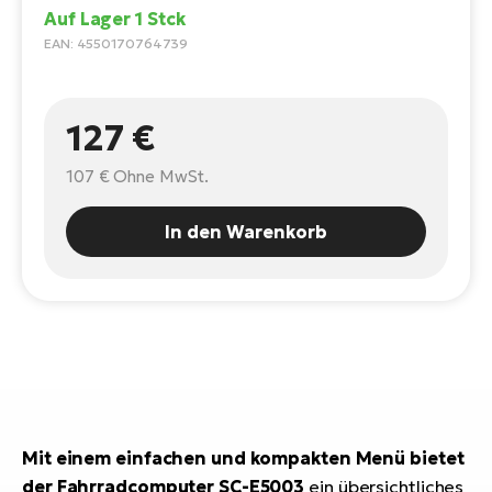
E-
Auf Lager 1 Stck
Po
Bi
EAN: 4550170764739
Pr
Te
R2
Ke
Bri
127 €
E-
bi
Pe
107 €
Ohne MwSt.
Co
Ha
In den Warenkorb
E-
St
Te
T
E-
Fa
S
Sa
E-
GP
Ri
Mit einem einfachen und kompakten Menü bietet
Or
E-
der Fahrradcomputer SC-E5003
ein übersichtliches