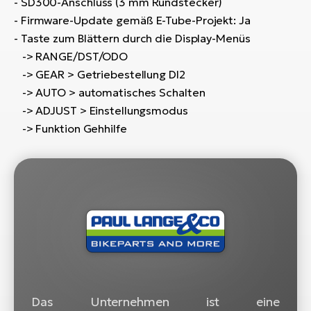
- SD300-Anschluss (3 mm Rundstecker)
- Firmware-Update gemäß E-Tube-Projekt: Ja
W
- Taste zum Blättern durch die Display-Menüs
E-
-> RANGE/DST/ODO
-> GEAR > Getriebestellung DI2
-> AUTO > automatisches Schalten
-> ADJUST > Einstellungsmodus
-> Funktion Gehhilfe
Das Unternehmen ist eine