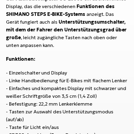
Bi
Display, das die verschiedenen
Funktionen des
SHIMANO STEPS E-BIKE-Systems
anzeigt. Das
Sa
Cr
Gerät fungiert auch als
Unterstützungsumschalter,
E-
mit dem der Fahrer den Unterstützungsgrad über
Bi
große
, leicht zugängliche Tasten nach oben oder
unten anpassen kann.
Ra
E-
Funktionen:
A
- Einzelschalter und Display
E-
- Linke Handbedienung für E-Bikes mit flachem Lenker
- Einfaches und kompaktes Display mit schwarzer und
BH
weißer Schriftgröße von 3,5 cm (1,4 Zoll)
Bi
- Befestigung: 22,2 mm Lenkerklemme
E-
Bi
- Tasten zur Auswahl des Unterstützungsmodus
(auf/ab)
Mo
- Taste für Licht ein/aus
E-