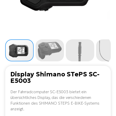
Li
Ta
Di
Bi
Ha
Tr
un
Se
Ap
e-
Tr
Sä
E-
Ko
E-
Tu
Lu
Ro
Kl
El
Ma
He
SU
Mo
E-
E-
Gr
AV
4E
BI
Er
E-
We
D
bi
Fa
E-
Display Shimano STePS SC-
Bu
Bi
E5003
Fi
E-
E-
bi
Der Fahrradcomputer SC-E5003 bietet ein
Sc
LA
übersichtliches Display, das die verschiedenen
Ca
Funktionen des SHIMANO STEPS E-BIKE-Systems
TE
E-
anzeigt.
Zu