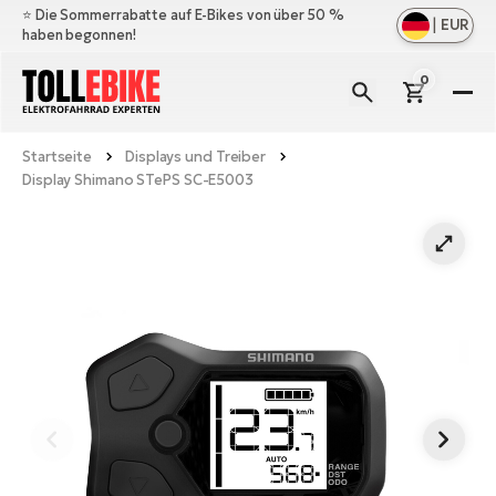
⭐️ Die Sommerrabatte auf E-Bikes von über 50 %
|
EUR
haben begonnen!
0
E-
Bi
Startseite
Displays und Treiber
All
M
Display Shimano STePS SC-E5003
an
All
Zu
Ful
an
E-
All
Er
Cr
M
an
E-
All
Sa
Mo
Be
an
A
E-
Sc
E-
Ba
Üb
Ci
un
Ge
Le
E-
La
Fo
Bi