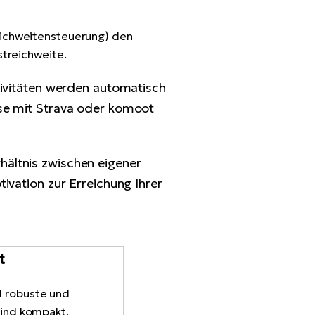
eichweitensteuerung) den
streichweite.
tivitäten werden automatisch
ise mit Strava oder komoot
hältnis zwischen eigener
ivation zur Erreichung Ihrer
t
d robuste und
 sind kompakt,