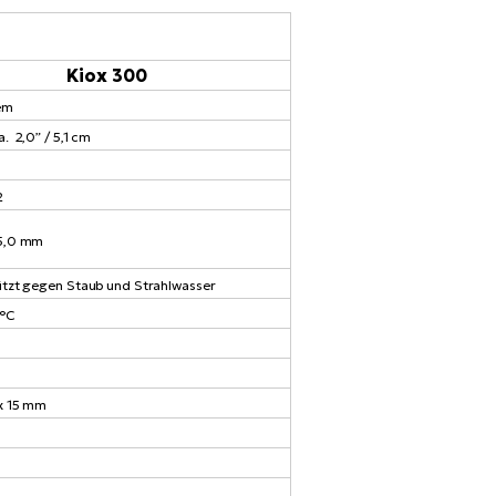
Kiox 300
em
. 2,0” / 5,1 cm
2
35,0 mm
ützt gegen Staub und Strahlwasser
 °C
 x 15 mm