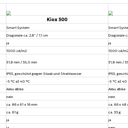
Kiox 500
Smart System
Smart Syst
Diagonale ca. 2,8” / 7,1 cm
Diagonale ca
ja
ja
1000 cd/m2
1000 cd/m
31,8 mm / 35,0 mm
31,8 mm / 
IP55, geschützt gegen Staub und Strahlwasser
IP55, gesch
-5 °C až 40 °C
-5 °C až 40
Akku eBike
Akku eBike
nein
nein
ca. 86 x 61 x 16 mm
ca. 66 x 48
ca. 61 g
ca. 33 g
ja
ja
ja
nein