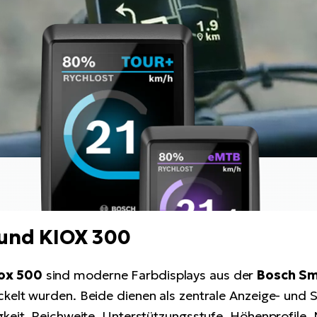
 und KIOX 300
ox 500
sind moderne Farbdisplays aus der
Bosch Sm
kelt wurden. Beide dienen als zentrale Anzeige- und S
gkeit, Reichweite, Unterstützungsstufe, Höhenprofile,