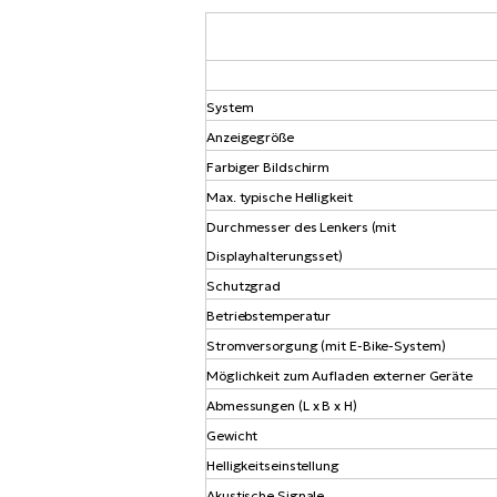
System
Anzeigegröße
Farbiger Bildschirm
Max. typische Helligkeit
Durchmesser des Lenkers (mit
Displayhalterungsset)
Schutzgrad
Betriebstemperatur
Stromversorgung (mit E-Bike-System)
Möglichkeit zum Aufladen externer Geräte
Abmessungen (L x B x H)
Gewicht
Helligkeitseinstellung
Akustische Signale