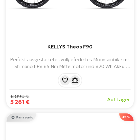
KELLYS Theos F90
Perfekt ausgestattetes vollgefedertes Mountainbike mit
Shimano EP8 85 Nm Mittelmotor und 820 Wh Akku.
Mullet - eine Kombination aus 29" und 27,5" Rädern. Mit
einer Reichweite von bis zu 200 km. Bereit für die echte
Wildnis.
8 090 €
Auf Lager
5 261 €
-12 %
Panasonic