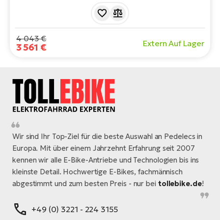
Display. Auf komfortablen 28-Zoll-Rädern, mit einer
Reichweite von bis zu 150 km. Bereit für lange und
entspannte Fahrten.
4 043 €
Extern Auf Lager
3 561 €
Wir sind Ihr Top-Ziel für die beste Auswahl an Pedelecs in
Europa. Mit über einem Jahrzehnt Erfahrung seit 2007
kennen wir alle E-Bike-Antriebe und Technologien bis ins
kleinste Detail. Hochwertige E-Bikes, fachmännisch
abgestimmt und zum besten Preis - nur bei
tollebike.de
!
+49 (0) 3221 - 224 3155