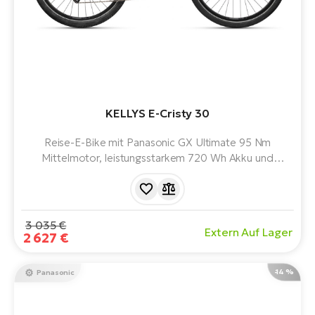
KELLYS E-Cristy 30
Reise-E-Bike mit Panasonic GX Ultimate 95 Nm
Mittelmotor, leistungsstarkem 720 Wh Akku und
übersichtlichem LCD-Display. Auf komfortablen 28-Zoll-
Rädern, mit einer Reichweite von bis zu 180 km. Bereit
für lange und entspannte Fahrten.
3 035 €
Extern Auf Lager
2 627 €
-14 %
Panasonic