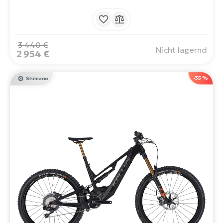
Ultimate 95 Nm Mittelmotor und einem 725 Wh Akku.
Gebaut auf 29" Rädern. Mit einer Reichweite von bis zu
150 km.
3 440 €
Nicht lagernd
2 954 €
-35 %
Shimano