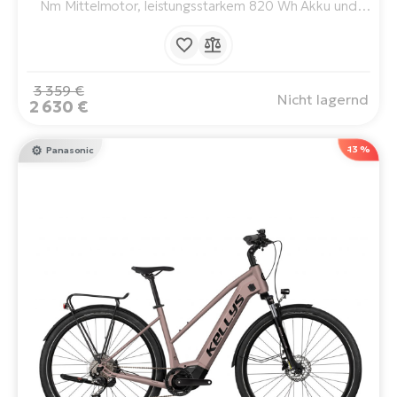
Nm Mittelmotor, leistungsstarkem 820 Wh Akku und
übersichtlichem LCD-Display. Gebaut auf 29"-Rädern. Mit
einer Reichweite von bis zu 180 km. Zu jedem Abenteuer
bereit.
3 359 €
Nicht lagernd
2 630 €
-13 %
Panasonic