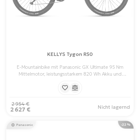
W
E-
KELLYS Tygon R50
E-Mountainbike mit Panasonic GX Ultimate 95 Nm
Mittelmotor, leistungsstarkem 820 Wh Akku und
übersichtlichem LCD-Display. Gebaut auf schnellen 29"-
Rädern, mit einer Reichweite von bis zu 180 km. Zu
jedem Abenteuer bereit.
2 954 €
Nicht lagernd
2 627 €
-22 %
Panasonic