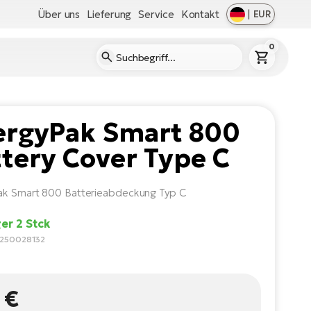
Über uns
Lieferung
Service
Kontakt
|
EUR
0
ergyPak Smart 800
tery Cover Type C
ak Smart 800 Batterieabdeckung Typ C
er 2 Stck
3250028132
 €