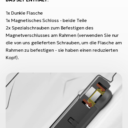
Bi
1x Dunkle Flasche
Sa
1x Magnetisches Schloss - beide Teile
Cr
E-
2x Spezialschrauben zum Befestigen des
Bi
Magnetverschlusses am Rahmen (verwenden Sie nur
die von uns gelieferten Schrauben, um die Flasche am
Ra
Rahmen zu befestigen - sie haben einen reduzierten
E-
Kopf).
A
E-
BH
Bi
E-
Bi
Mo
E-